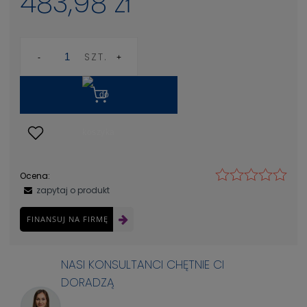
483,98 zł
SZT.
Ocena:
zapytaj o produkt
FINANSUJ NA FIRMĘ
NASI KONSULTANCI CHĘTNIE CI
DORADZĄ