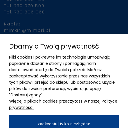
Tel. 739 070 500
Tel. 730 806 060
Napisz
mimari@mimari.pl
Dbamy o Twoją prywatność
Znajdziesz nas
Pliki cookies i pokrewne im technologie umożliwiają
ADRES
poprawne działanie strony i pomagają nam
dostosować ofertę do Twoich potrzeb. Możesz
MIMARI sp z o.o.
zaakceptować wykorzystanie przez nas wszystkich
ul. Kurkowa 12
tych plików i przejść do sklepu lub dostosować użycie
50-210 Wrocław
plików do swoich preferencji, wybierając opcję
"Dostosuj zgody".
Dane rejestracyjne
Więcej o plikach cookies przeczytasz w naszej Polityce
NIP:8982325327
prywatności.
KRS: 0001195789
Kapitał zakładowy 100 000,00zl
zaakceptuj tylko niezbędne
Wpłacony w całości