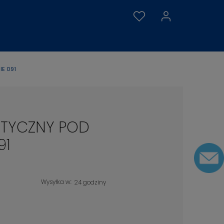
E 091
ETYCZNY POD
91
Wysyłka w:
24 godziny