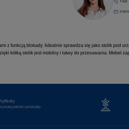
+48 
mim
i z funkcją blokady. Iidealnie sprawdza się jako stolik pod u
zięki kółką stolik jest mobilny i łatwy do przesuwania. Mebel z
tyfikaty
wyższej jakości produkty