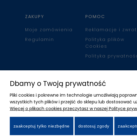
ZAKUPY
POMOC
Moje zamówienia
Reklamacje i zwrot
Regulamin
Polityka plików
Cookies
Polityka prywatnoś
Dbamy o Twoją prywatność
Pliki cookies i pokrewne im technologie umożliwiają popr
wszystkich tych plików i przejść do sklepu lub dostosować u
Więcej o plikach cookies przeczytasz w naszej Polityce pryw
zaakceptuj tylko niezbędne
dostosuj zgody
zaakcept