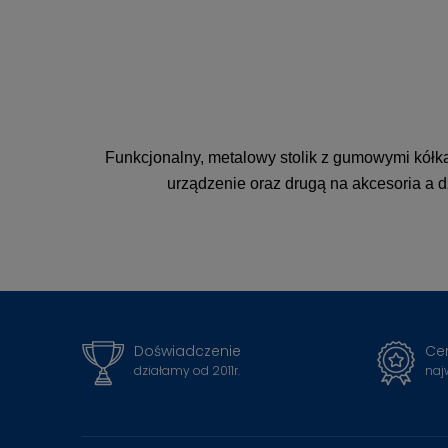
Funkcjonalny, metalowy stolik z gumowymi kółkam
urządzenie oraz drugą na akcesoria a d
Doświadczenie
Cer
działamy od 2011r.
naj