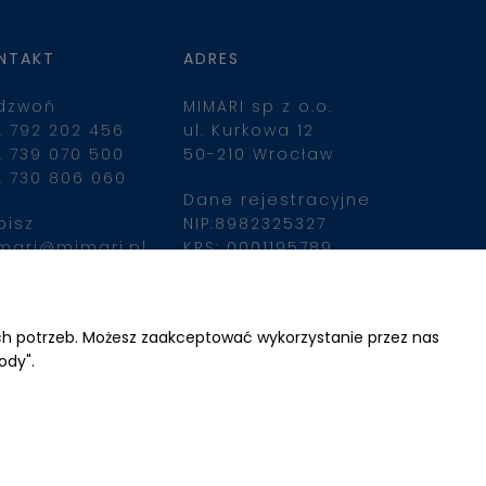
NTAKT
ADRES
dzwoń
MIMARI sp z o.o.
. 792 202 456
ul. Kurkowa 12
. 739 070 500
50-210 Wrocław
. 730 806 060
Dane rejestracyjne
pisz
NIP:8982325327
mari@mimari.pl
KRS: 0001195789
Kapitał zakładowy 
100 000,00zl
ajdziesz nas
Wpłacony w całości
ich potrzeb. Możesz zaakceptować wykorzystanie przez nas
ody".
Numer konta 
bankowego
34 2490 0005 0000 
4530 9115 2213