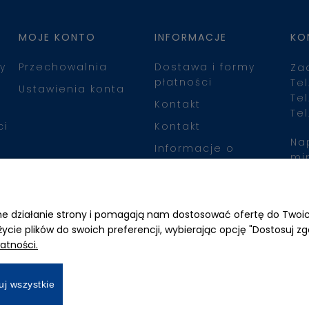
MOJE KONTO
INFORMACJE
KO
y
Przechowalnia
Dostawa i formy
Za
płatności
Tel
Ustawienia konta
Tel
Kontakt
Tel
ci
Kontakt
Na
Informacje o
mi
leasingu
Zn
awne działanie strony i pomagają nam dostosować ofertę do Two
życie plików do swoich preferencji, wybierając opcję "Dostosuj zg
atności.
uj wszystkie