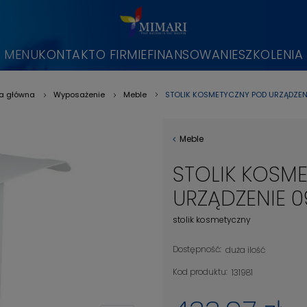
MENU
KONTAKT
O FIRMIE
FINANSOWANIE
SZKOLENIA
STOLIK KOSMETYCZNY POD URZĄDZENI
na główna
Wyposażenie
Meble
»
»
»
Meble
STOLIK KOSM
URZĄDZENIE 0
stolik kosmetyczny
Dostępność:
duża ilość
Kod produktu:
131981