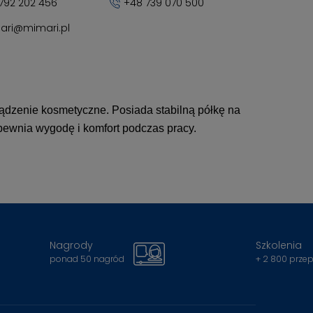
792 202 456
+48 739 070 500
ari@mimari.pl
rządzenie kosmetyczne. Posiada stabilną półkę na
apewnia wygodę i komfort podczas pracy.
Nagrody
Szkolenia
ponad 50 nagród
+ 2 800 prze