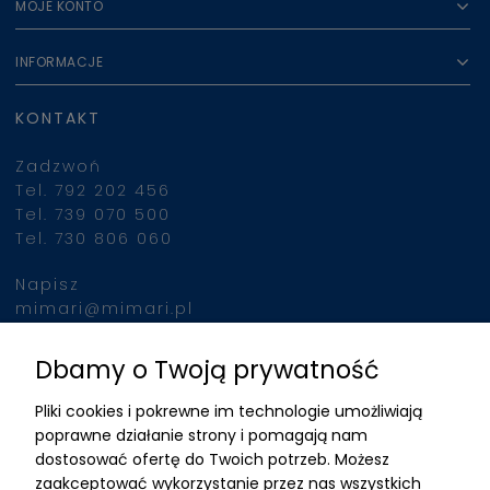
MOJE KONTO
INFORMACJE
KONTAKT
Zadzwoń
Tel. 792 202 456
Tel. 739 070 500
Tel. 730 806 060
Napisz
mimari@mimari.pl
Dbamy o Twoją prywatność
Znajdziesz nas
Pliki cookies i pokrewne im technologie umożliwiają
ADRES
poprawne działanie strony i pomagają nam
dostosować ofertę do Twoich potrzeb. Możesz
MIMARI sp z o.o.
zaakceptować wykorzystanie przez nas wszystkich