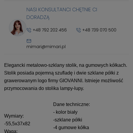
NASI KONSULTANCI CHĘTNIE CI
DORADZĄ
+48 792 202 456
+48 739 070 500
mimari@mimari.pl
Elegancki metalowo-szklany stolik, na gumowych kółkach.
Stolik posiada pojemną szufladę i dwie szklane półki z
grawerowanym logo firmy GIOVANNI. Istnieje możliwość
przymocowania do stolika lampy-lupy.
Dane techniczne:
- kolor biały
Wymiary:
-szklane półki
-55,5x37x82
-4 gumowe kółka
Waga: