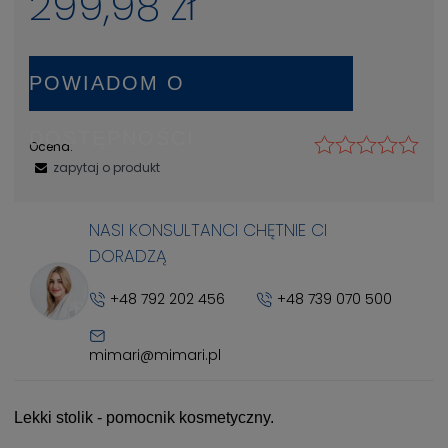
299,98 zł
POWIADOM O
DOSTĘPNOŚCI
Ocena:
zapytaj o produkt
NASI KONSULTANCI CHĘTNIE CI
DORADZĄ
+48 792 202 456
+48 739 070 500
mimari@mimari.pl
Lekki stolik - pomocnik kosmetyczny.