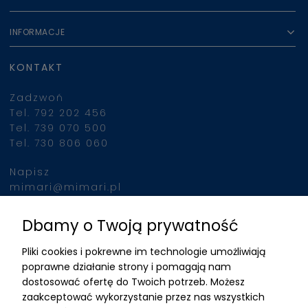
INFORMACJE
KONTAKT
Zadzwoń
Tel. 792 202 456
Tel. 739 070 500
Tel. 730 806 060
Napisz
mimari@mimari.pl
Dbamy o Twoją prywatność
Znajdziesz nas
Pliki cookies i pokrewne im technologie umożliwiają
ADRES
poprawne działanie strony i pomagają nam
dostosować ofertę do Twoich potrzeb. Możesz
MIMARI sp z o.o.
zaakceptować wykorzystanie przez nas wszystkich