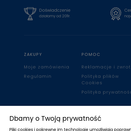
Doświadczenie
Cer
działamy od 2011r.
naj
ZAKUPY
POMOC
Moje zamówienia
Reklamacje i zwrot
Regulamin
Polityka plików
Cookies
Polityka prywatnoś
Dbamy o Twoją prywatność
Pliki cookies i pokrewne im technologie umożliwiają popr