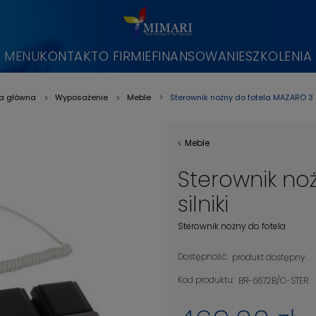
MENU
KONTAKT
O FIRMIE
FINANSOWANIE
SZKOLENIA
Sterownik nożny do fotela MAZARO 3 s
na główna
Wyposażenie
Meble
»
»
»
Meble
Sterownik no
silniki
Sterownik nożny do fotela
Dostępność:
produkt dostępny
Kod produktu:
BR-6672B/C-STER