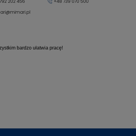
792 202 456
+48 739 070 500
ari@mimari.pl
ystkim bardzo ułatwia pracę!