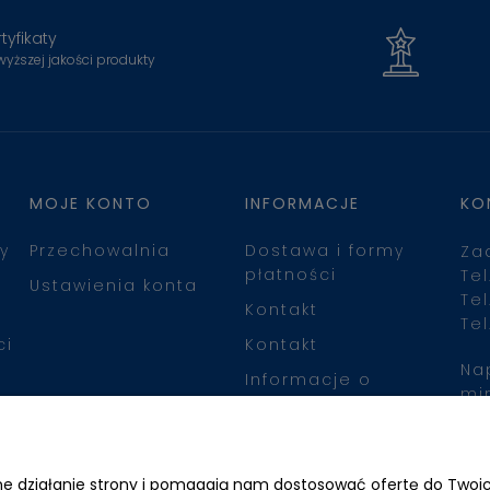
tyfikaty
wyższej jakości produkty
MOJE KONTO
INFORMACJE
KO
y
Przechowalnia
Dostawa i formy
Za
płatności
Tel
Ustawienia konta
Tel
Kontakt
Tel
ci
Kontakt
Na
Informacje o
mi
leasingu
Zn
awne działanie strony i pomagają nam dostosować ofertę do Two