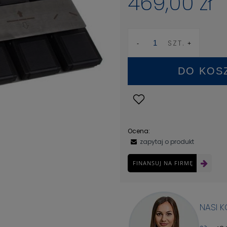
469,00 zł
SZT.
DO KOS
Ocena:
zapytaj o produkt
FINANSUJ NA FIRMĘ
NASI 