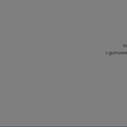
E
z gumowan