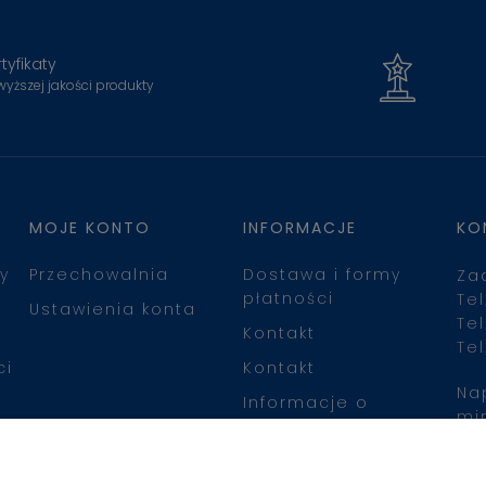
tyfikaty
wyższej jakości produkty
MOJE KONTO
INFORMACJE
KO
y
Przechowalnia
Dostawa i formy
Za
płatności
Tel
Ustawienia konta
Tel
Kontakt
Tel
ci
Kontakt
Na
Informacje o
mi
leasingu
Zn