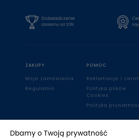
Doświadczenie
Cer
działamy od 2011r.
naj
ZAKUPY
POMOC
Moje zamówienia
Reklamacje i zwrot
Regulamin
Polityka plików
Cookies
Polityka prywatnoś
Dbamy o Twoją prywatność