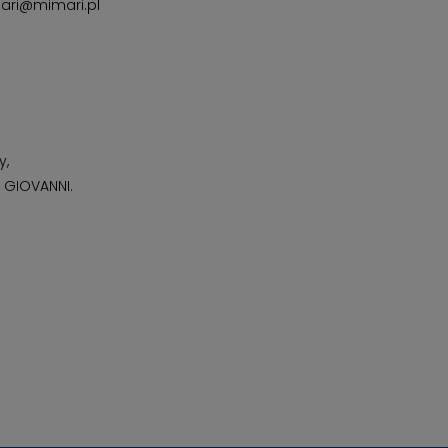
ari@mimari.pl
y,
 GIOVANNI.