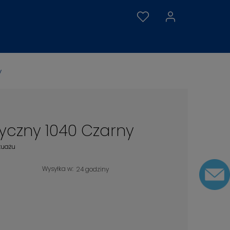
y
tyczny 1040 Czarny
tuażu
Wysyłka w:
24 godziny