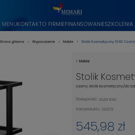
MENU
KONTAKT
O FIRMIE
FINANSOWANIE
SZKOLENIA
Stolik Kosmetyczny 1040 Czarn
Strona główna
Wyposażenie
Meble
»
»
»
Meble
Stolik Kosme
czarny stolik kosmetyczny/do ta
Dostępność:
duża ilość
Kod produktu:
132973
545,98 zł