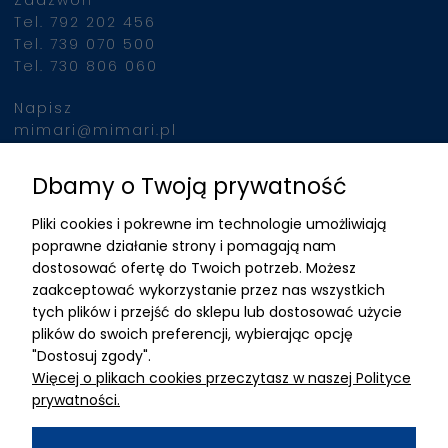
Zadzwoń
Tel. 792 202 456
Tel. 739 070 500
Tel. 730 806 060
Napisz
mimari@mimari.pl
Dbamy o Twoją prywatność
Znajdziesz nas
Pliki cookies i pokrewne im technologie umożliwiają
ADRES
poprawne działanie strony i pomagają nam
dostosować ofertę do Twoich potrzeb. Możesz
MIMARI sp z o.o.
zaakceptować wykorzystanie przez nas wszystkich
ul. Kurkowa 12
tych plików i przejść do sklepu lub dostosować użycie
50-210 Wrocław
plików do swoich preferencji, wybierając opcję
"Dostosuj zgody".
Dane rejestracyjne
Więcej o plikach cookies przeczytasz w naszej Polityce
NIP:8982325327
prywatności.
KRS: 0001195789
Kapitał zakładowy 100 000,00zl