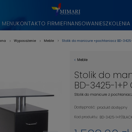
MENU
KONTAKT
O FIRMIE
FINANSOWANIE
SZKOLENIA
Stolik do manicure +pochłaniacz BD-3425
ówna
Wyposażenie
Meble
»
»
»
Meble
Stolik do ma
BD-3425-1+P 
Stolik do manicure z pochłania
Dostępność:
produkt dostępny
Kod produktu:
BD-3425-1+P/BLAC