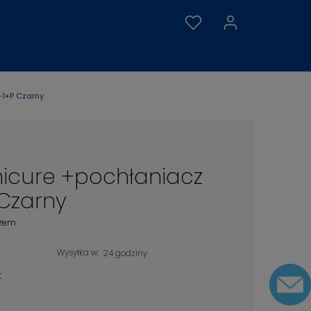
-1+P Czarny
nicure +pochłaniacz
Czarny
czem
Wysyłka w:
24 godziny
K