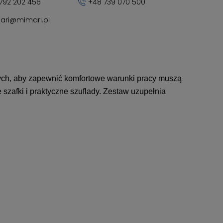
792 202 456
+48 739 070 500
ari@mimari.pl
nych, aby zapewnić komfortowe warunki pracy muszą
szafki i praktyczne szuflady. Zestaw uzupełnia