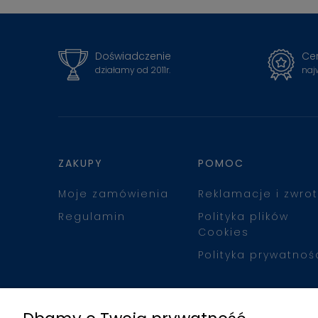
Doświadczenie
Cer
działamy od 2011r.
naj
ZAKUPY
POMOC
Moje zamówienia
Reklamacje i zwrot
Regulamin
Polityka plików
Cookies
Polityka prywatnoś