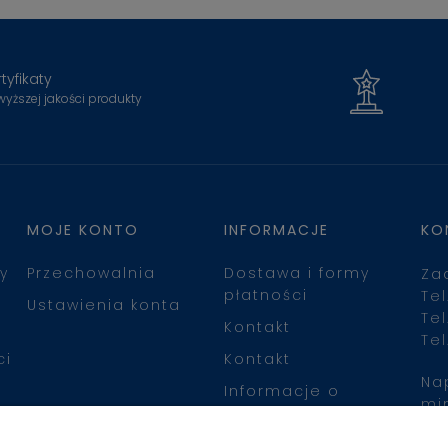
tyfikaty
wyższej jakości produkty
MOJE KONTO
INFORMACJE
KO
y
Przechowalnia
Dostawa i formy
Za
płatności
Tel
Ustawienia konta
Tel
Kontakt
Tel
ci
Kontakt
Na
Informacje o
mi
leasingu