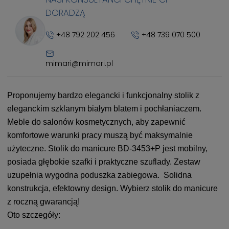
DORADZĄ
+48 792 202 456
+48 739 070 500
mimari@mimari.pl
Proponujemy bardzo elegancki i funkcjonalny stolik z
eleganckim szklanym białym blatem i pochłaniaczem.
Meble do salonów kosmetycznych, aby zapewnić
komfortowe warunki pracy muszą być maksymalnie
użyteczne. Stolik do manicure BD-3453+P jest mobilny,
posiada głębokie szafki i praktyczne szuflady. Zestaw
uzupełnia wygodna poduszka zabiegowa. Solidna
konstrukcja, efektowny design. Wybierz stolik do manicure
z roczną gwarancją!
Oto szczegóły: