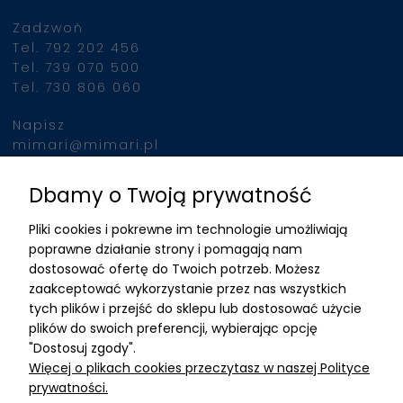
Zadzwoń
Tel. 792 202 456
Tel. 739 070 500
Tel. 730 806 060
Napisz
mimari@mimari.pl
Dbamy o Twoją prywatność
Znajdziesz nas
Pliki cookies i pokrewne im technologie umożliwiają
ADRES
poprawne działanie strony i pomagają nam
dostosować ofertę do Twoich potrzeb. Możesz
MIMARI sp z o.o.
zaakceptować wykorzystanie przez nas wszystkich
ul. Kurkowa 12
tych plików i przejść do sklepu lub dostosować użycie
50-210 Wrocław
plików do swoich preferencji, wybierając opcję
"Dostosuj zgody".
Dane rejestracyjne
Więcej o plikach cookies przeczytasz w naszej Polityce
NIP:8982325327
prywatności.