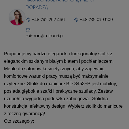
DORADZĄ
+48 792 202 456
+48 739 070 500
mimari@mimari.pl
Proponujemy bardzo elegancki i funkcjonalny stolik z
eleganckim szklanym białym blatem i pochłaniaczem.
Meble do salonów kosmetycznych, aby zapewnić
komfortowe warunki pracy muszą być maksymalnie
użyteczne. Stolik do manicure BD-3453+P jest mobilny,
posiada głębokie szafki i praktyczne szuflady. Zestaw
uzupełnia wygodna poduszka zabiegowa. Solidna
konstrukcja, efektowny design. Wybierz stolik do manicure
z roczną gwarancją!
Oto szczegóły: