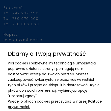
Zadzwoń
Tel. 792 202 456
Tel. 739 070 500
Tel. 730 806 060
Napisz
mimari@mimari.pl
Dbamy o Twoją prywatność
Znajdziesz nas
Pliki cookies i pokrewne im technologie umożliwiają
ADRES
poprawne działanie strony i pomagają nam
dostosować ofertę do Twoich potrzeb. Możesz
MIMARI sp z o.o.
zaakceptować wykorzystanie przez nas wszystkich
ul. Kurkowa 12
tych plików i przejść do sklepu lub dostosować użycie
50-210 Wrocław
plików do swoich preferencji, wybierając opcję
"Dostosuj zgody".
Dane rejestracyjne
Więcej o plikach cookies przeczytasz w naszej Polityce
NIP:8982325327
prywatności.