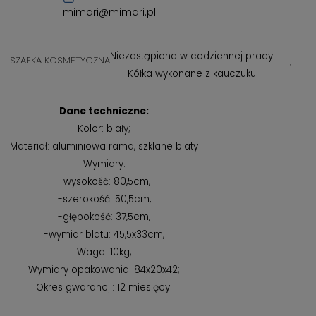
mimari@mimari.pl
Niezastąpiona w codziennej pracy.
SZAFKA KOSMETYCZNA
Kółka wykonane z kauczuku.
Dane techniczne:
Kolor: biały;
Materiał: aluminiowa rama, szklane blaty
Wymiary:
-wysokość: 80,5cm,
-szerokość: 50,5cm,
-głębokość: 37,5cm,
-wymiar blatu: 45,5x33cm,
Waga: 10kg;
Wymiary opakowania: 84x20x42;
Okres gwarancji: 12 miesięcy