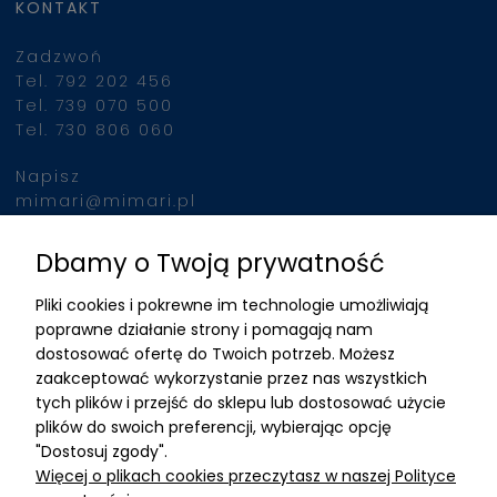
KONTAKT
Zadzwoń
Tel. 792 202 456
Tel. 739 070 500
Tel. 730 806 060
Napisz
mimari@mimari.pl
Dbamy o Twoją prywatność
Znajdziesz nas
Pliki cookies i pokrewne im technologie umożliwiają
ADRES
poprawne działanie strony i pomagają nam
dostosować ofertę do Twoich potrzeb. Możesz
MIMARI sp z o.o.
zaakceptować wykorzystanie przez nas wszystkich
ul. Kurkowa 12
tych plików i przejść do sklepu lub dostosować użycie
50-210 Wrocław
plików do swoich preferencji, wybierając opcję
"Dostosuj zgody".
Dane rejestracyjne
Więcej o plikach cookies przeczytasz w naszej Polityce