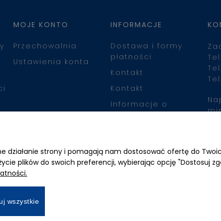
MOJE KONTO
INFORMACJE
KO
y
Przechowalnia
Dostawa i formy
Za
płatności
Tel
Ustawienia konta
Tel
Kontakt
Tel
ci
Kontakt
Na
Informacje o
mi
leasingu
Zn
awne działanie strony i pomagają nam dostosować ofertę do Two
życie plików do swoich preferencji, wybierając opcję "Dostosuj zg
atności.
uj wszystkie