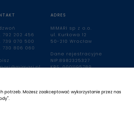
NTAKT
ADRES
dzwoń
MIMARI sp z o.o.
. 792 202 456
ul. Kurkowa 12
. 739 070 500
50-210 Wrocław
. 730 806 060
Dane rejestracyjne
pisz
NIP:8982325327
mari@mimari.pl
KRS: 0001195789
Kapitał zakładowy 
100 000,00zl
ajdziesz nas
Wpłacony w całości
ich potrzeb. Możesz zaakceptować wykorzystanie przez nas
ody".
Numer konta 
bankowego
34 2490 0005 0000 
4530 9115 2213