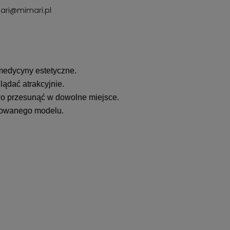
ari@mimari.pl
medycyny estetyczne.
lądać atrakcyjnie.
wo przesunąć w dowolne miejsce.
entowanego modelu.