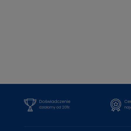
Doświadczenie
Cer
działamy od 2011r.
naj