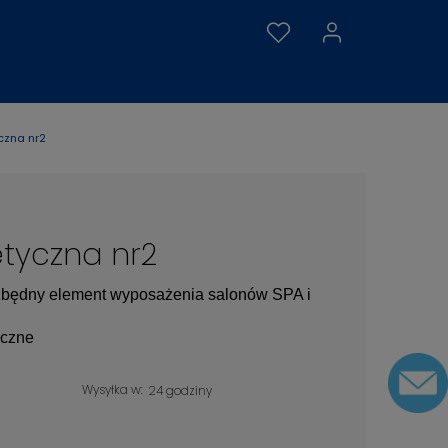
czna nr2
tyczna nr2
zbędny element wyposażenia salonów SPA i
yczne
Wysyłka w:
24 godziny