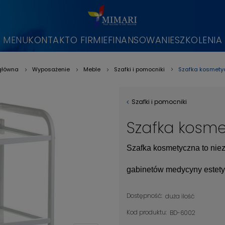
MENU
KONTAKT
O FIRMIE
FINANSOWANIE
SZKOLENIA
Szafka kosmety
główna
Wyposażenie
Meble
Szafki i pomocniki
»
»
»
»
Szafki i pomocniki
Szafka kosme
Szafka kosmetyczna to nie
gabinetów medycyny estet
Dostępność:
duża ilość
Kod produktu:
BD-6002