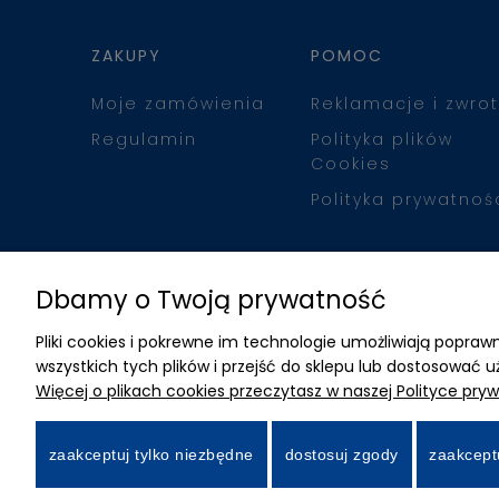
ZAKUPY
POMOC
Moje zamówienia
Reklamacje i zwrot
Regulamin
Polityka plików
Cookies
Polityka prywatnoś
Dbamy o Twoją prywatność
Pliki cookies i pokrewne im technologie umożliwiają popr
wszystkich tych plików i przejść do sklepu lub dostosować u
Więcej o plikach cookies przeczytasz w naszej Polityce pryw
zaakceptuj tylko niezbędne
dostosuj zgody
zaakcept