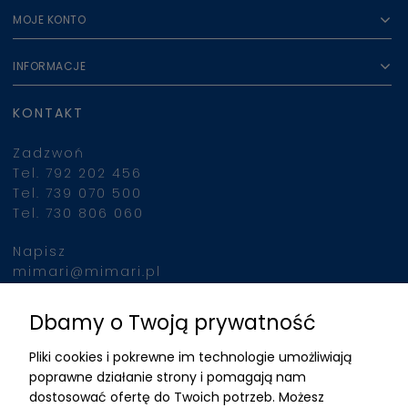
MOJE KONTO
INFORMACJE
KONTAKT
Zadzwoń
Tel. 792 202 456
Tel. 739 070 500
Tel. 730 806 060
Napisz
mimari@mimari.pl
Dbamy o Twoją prywatność
Znajdziesz nas
Pliki cookies i pokrewne im technologie umożliwiają
ADRES
poprawne działanie strony i pomagają nam
dostosować ofertę do Twoich potrzeb. Możesz