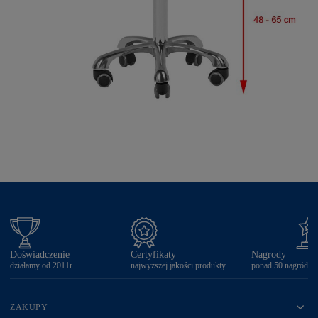
Doświadczenie
Certyfikaty
Nagrody
działamy od 2011r.
najwyższej jakości produkty
ponad 50 nagród
ZAKUPY