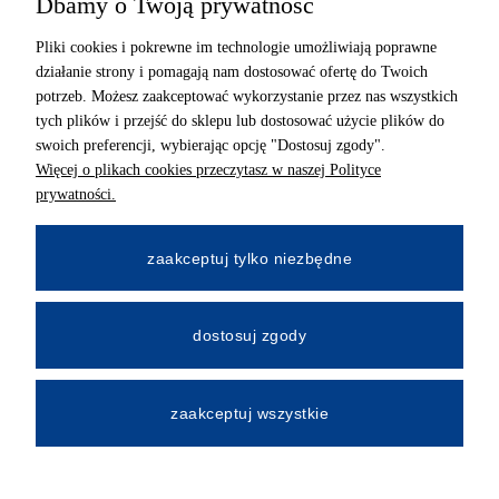
Dbamy o Twoją prywatność
ADRES
Pliki cookies i pokrewne im technologie umożliwiają poprawne
MIMARI sp z o.o.
działanie strony i pomagają nam dostosować ofertę do Twoich
ul. Kurkowa 12
potrzeb. Możesz zaakceptować wykorzystanie przez nas wszystkich
50-210 Wrocław
tych plików i przejść do sklepu lub dostosować użycie plików do
swoich preferencji, wybierając opcję "Dostosuj zgody".
Dane rejestracyjne
Więcej o plikach cookies przeczytasz w naszej Polityce
NIP:8982325327
prywatności.
KRS: 0001195789
Kapitał zakładowy 100 000,00zl
zaakceptuj tylko niezbędne
Wpłacony w całości
dostosuj zgody
Numer konta bankowego
34 2490 0005 0000 4530 9115 2213
zaakceptuj wszystkie
All Rights Reserved © 2026 Mimari.com.pl