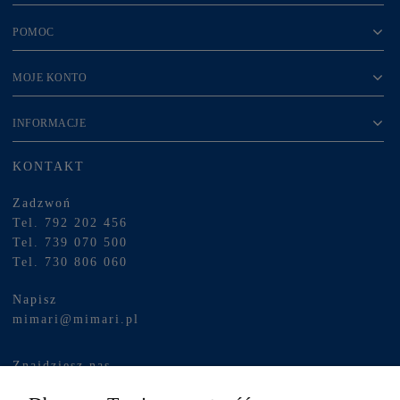
POMOC
MOJE KONTO
INFORMACJE
KONTAKT
Zadzwoń
Tel. 792 202 456
Tel. 739 070 500
Tel. 730 806 060
Napisz
mimari@mimari.pl
Znajdziesz nas