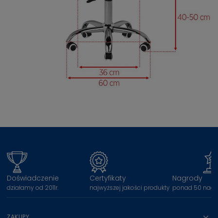
Doświadczenie
Certyfikaty
Nagrody
działamy od 2011r.
najwyższej jakości produkty
ponad 50 nagr
ZAKUPY