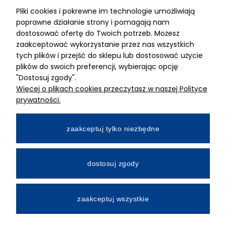
Pliki cookies i pokrewne im technologie umożliwiają
ADRES
poprawne działanie strony i pomagają nam
dostosować ofertę do Twoich potrzeb. Możesz
MIMARI sp z o.o.
zaakceptować wykorzystanie przez nas wszystkich
ul. Kurkowa 12
tych plików i przejść do sklepu lub dostosować użycie
50-210 Wrocław
plików do swoich preferencji, wybierając opcję
"Dostosuj zgody".
Dane rejestracyjne
Więcej o plikach cookies przeczytasz w naszej Polityce
NIP:8982325327
prywatności.
KRS: 0001195789
Kapitał zakładowy 100 000,00zl
zaakceptuj tylko niezbędne
Wpłacony w całości
Numer konta bankowego
dostosuj zgody
34 2490 0005 0000 4530 9115 2213
zaakceptuj wszystkie
All Rights Reserved © 2026 Mimari.com.pl