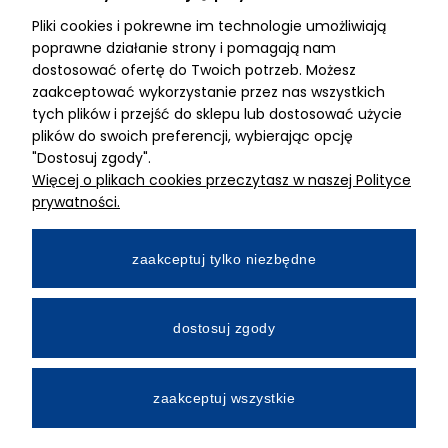
Pliki cookies i pokrewne im technologie umożliwiają
ADRES
poprawne działanie strony i pomagają nam
dostosować ofertę do Twoich potrzeb. Możesz
MIMARI sp z o.o.
zaakceptować wykorzystanie przez nas wszystkich
ul. Kurkowa 12
tych plików i przejść do sklepu lub dostosować użycie
50-210 Wrocław
plików do swoich preferencji, wybierając opcję
"Dostosuj zgody".
Dane rejestracyjne
Więcej o plikach cookies przeczytasz w naszej Polityce
NIP:8982325327
prywatności.
KRS: 0001195789
Kapitał zakładowy 100 000,00zl
zaakceptuj tylko niezbędne
Wpłacony w całości
Numer konta bankowego
dostosuj zgody
34 2490 0005 0000 4530 9115 2213
zaakceptuj wszystkie
All Rights Reserved © 2026 Mimari.com.pl