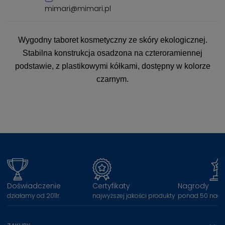
mimari@mimari.pl
Wygodny taboret kosmetyczny ze skóry ekologicznej.
Stabilna konstrukcja osadzona na czteroramiennej
podstawie, z plastikowymi kółkami, dostępny w kolorze
czarnym.
Doświadczenie
Certyfikaty
Nagrody
działamy od 2011r.
najwyższej jakości produkty
ponad 50 nagr