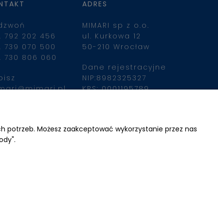
NTAKT
ADRES
dzwoń
MIMARI sp z o.o.
. 792 202 456
ul. Kurkowa 12
. 739 070 500
50-210 Wrocław
. 730 806 060
Dane rejestracyjne
pisz
NIP:8982325327
mari@mimari.pl
KRS: 0001195789
Kapitał zakładowy 
100 000,00zl
ajdziesz nas
Wpłacony w całości
ich potrzeb. Możesz zaakceptować wykorzystanie przez nas
ody".
Numer konta 
bankowego
34 2490 0005 0000 
4530 9115 2213