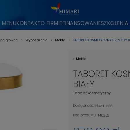
MENU
KONTAKT
O FIRMIE
FINANSOWANIE
SZKOLENIA
TABORET KOSMETYCZNY H7 ZŁOTY B
ona główna
Wyposażenie
Meble
»
»
»
Meble
TABORET KOS
BIAŁY
Taboret kosmetyczny
Dostępność:
duża ilość
Kod produktu:
140262