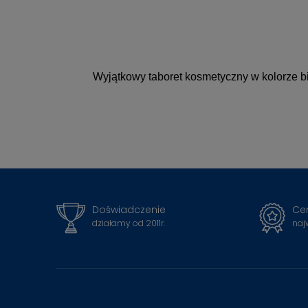
Wyjątkowy taboret kosmetyczny w kolorze b
Doświadczenie
Cer
działamy od 2011r.
naj