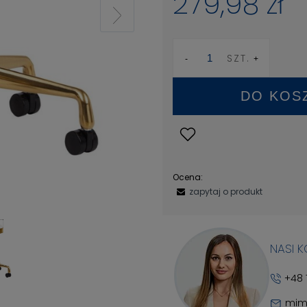
279,98 zł
SZT.
DO KOS
Ocena:
zapytaj o produkt
NASI 
+48 
mim