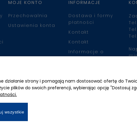
MOJE KONTO
INFORMACJE
KO
y
Przechowalnia
Dostawa i formy
Za
płatności
Tel
Ustawienia konta
Tel
Kontakt
Tel
ci
Kontakt
Na
Informacje o
mi
leasingu
Zn
awne działanie strony i pomagają nam dostosować ofertę do Two
życie plików do swoich preferencji, wybierając opcję "Dostosuj zg
atności.
uj wszystkie
All Rights Reserved © 2026 Mimari.com.pl