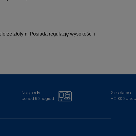
orze złotym. Posiada regulację wysokości i
Nagrody
Szkolenia
ponad 50 nagród
+ 2 800 prze