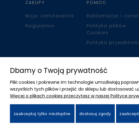
ZAKUPY
POMOC
Moje zamówienia
Reklamacje i zwrot
Regulamin
Polityka plików
Cookies
Polityka prywatnoś
Dbamy o Twoją prywatność
Pliki cookies i pokrewne im technologie umożliwiają popr
wszystkich tych plików i przejść do sklepu lub dostosować u
Więcej o plikach cookies przeczytasz w naszej Polityce pryw
zaakceptuj tylko niezbędne
dostosuj zgody
zaakcept