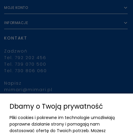
MOJE KONTO
INFORMACJE
KONTAKT
Zadzwoń
Tel. 792 202 456
Tel. 739 070 500
Tel. 730 806 060
Napisz
mimari@mimari.pl
Dbamy o Twoją prywatność
Znajdziesz nas
Pliki cookies i pokrewne im technologie umożliwiają
ADRES
poprawne działanie strony i pomagają nam
dostosować ofertę do Twoich potrzeb. Możesz