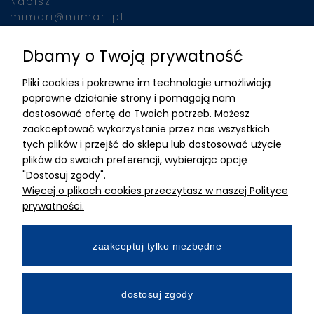
Napisz
mimari@mimari.pl
Dbamy o Twoją prywatność
Znajdziesz nas
Pliki cookies i pokrewne im technologie umożliwiają
ADRES
poprawne działanie strony i pomagają nam
dostosować ofertę do Twoich potrzeb. Możesz
MIMARI sp z o.o.
zaakceptować wykorzystanie przez nas wszystkich
ul. Kurkowa 12
tych plików i przejść do sklepu lub dostosować użycie
50-210 Wrocław
plików do swoich preferencji, wybierając opcję
"Dostosuj zgody".
Dane rejestracyjne
Więcej o plikach cookies przeczytasz w naszej Polityce
NIP:8982325327
prywatności.
KRS: 0001195789
Kapitał zakładowy 100 000,00zl
zaakceptuj tylko niezbędne
Wpłacony w całości
Numer konta bankowego
dostosuj zgody
34 2490 0005 0000 4530 9115 2213