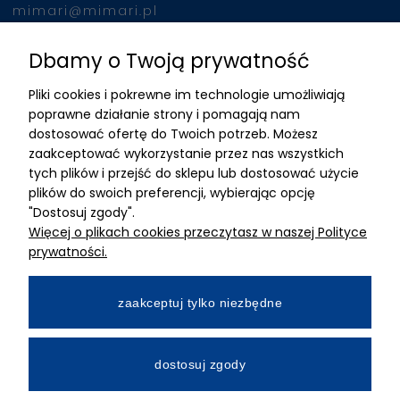
mimari@mimari.pl
Dbamy o Twoją prywatność
Znajdziesz nas
Pliki cookies i pokrewne im technologie umożliwiają
ADRES
poprawne działanie strony i pomagają nam
dostosować ofertę do Twoich potrzeb. Możesz
MIMARI sp z o.o.
zaakceptować wykorzystanie przez nas wszystkich
ul. Kurkowa 12
tych plików i przejść do sklepu lub dostosować użycie
50-210 Wrocław
plików do swoich preferencji, wybierając opcję
"Dostosuj zgody".
Dane rejestracyjne
Więcej o plikach cookies przeczytasz w naszej Polityce
NIP:8982325327
prywatności.
KRS: 0001195789
Kapitał zakładowy 100 000,00zl
zaakceptuj tylko niezbędne
Wpłacony w całości
Numer konta bankowego
dostosuj zgody
34 2490 0005 0000 4530 9115 2213