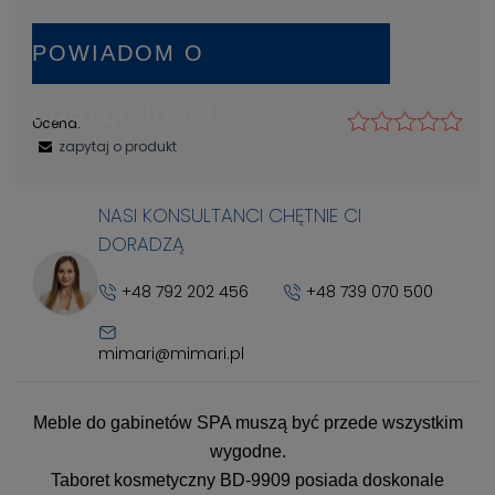
POWIADOM O
DOSTĘPNOŚCI
Ocena:
zapytaj o produkt
NASI KONSULTANCI CHĘTNIE CI
DORADZĄ
+48 792 202 456
+48 739 070 500
mimari@mimari.pl
Meble do gabinetów SPA muszą być przede wszystkim
wygodne.
Taboret kosmetyczny BD-9909 posiada doskonale