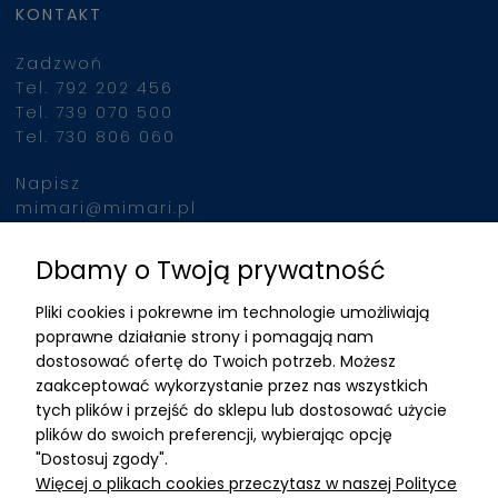
KONTAKT
Zadzwoń
Tel. 792 202 456
Tel. 739 070 500
Tel. 730 806 060
Napisz
mimari@mimari.pl
Dbamy o Twoją prywatność
Znajdziesz nas
Pliki cookies i pokrewne im technologie umożliwiają
ADRES
poprawne działanie strony i pomagają nam
dostosować ofertę do Twoich potrzeb. Możesz
MIMARI sp z o.o.
zaakceptować wykorzystanie przez nas wszystkich
ul. Kurkowa 12
tych plików i przejść do sklepu lub dostosować użycie
50-210 Wrocław
plików do swoich preferencji, wybierając opcję
"Dostosuj zgody".
Dane rejestracyjne
Więcej o plikach cookies przeczytasz w naszej Polityce