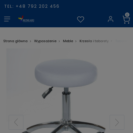
TEL: +48 792 202 456
Taboret k
Strona główna
Wyposażenie
Meble
Krzesła i taborety