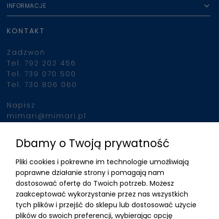
INFORMACJE
KONTAKT
Zadzwoń
Tel. 792 202 456
Tel. 739 070 500
Tel. 730 806 060
Napisz
mimari@mimari.pl
Dbamy o Twoją prywatność
Znajdziesz nas
Pliki cookies i pokrewne im technologie umożliwiają
ADRES
poprawne działanie strony i pomagają nam
dostosować ofertę do Twoich potrzeb. Możesz
MIMARI sp z o.o.
zaakceptować wykorzystanie przez nas wszystkich
ul. Kurkowa 12
tych plików i przejść do sklepu lub dostosować użycie
50-210 Wrocław
plików do swoich preferencji, wybierając opcję