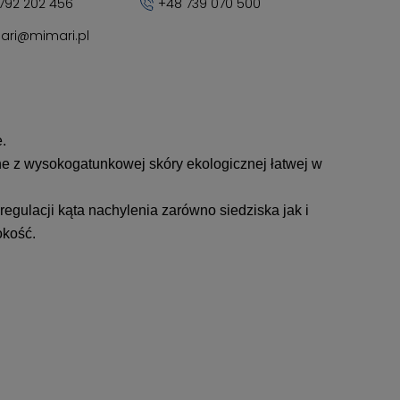
792 202 456
+48 739 070 500
ari@mimari.pl
.
e z wysokogatunkowej skóry ekologicznej łatwej w
egulacji kąta nachylenia zarówno siedziska jak i
okość.