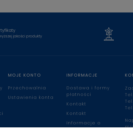
tyfikaty
wyższej jakości produkty
MOJE KONTO
INFORMACJE
KO
y
Przechowalnia
Dostawa i formy
Za
płatności
Tel
Ustawienia konta
Tel
Kontakt
Tel
ci
Kontakt
Na
Informacje o
mi
leasingu