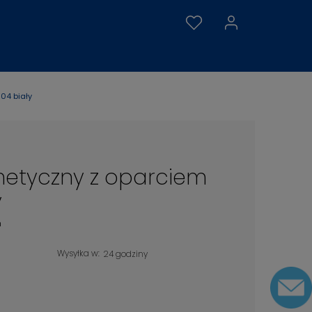
04 biały
metyczny z oparciem
y
m
Wysyłka w:
24 godziny