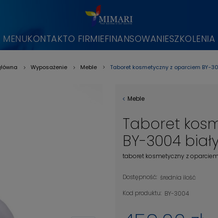
MENU
KONTAKT
O FIRMIE
FINANSOWANIE
SZKOLENIA
Taboret kosmetyczny z oparciem BY-30
główna
Wyposażenie
Meble
»
»
»
Meble
Taboret kos
BY-3004 biał
taboret kosmetyczny z oparcie
Dostępność:
średnia ilość
Kod produktu:
BY-3004