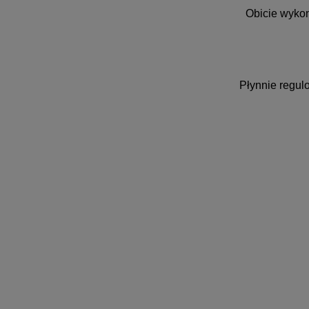
Obicie wykon
Płynnie regul