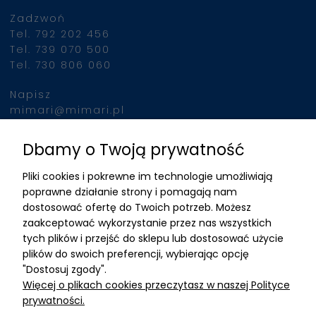
Zadzwoń
Tel. 792 202 456
Tel. 739 070 500
Tel. 730 806 060
Napisz
mimari@mimari.pl
Dbamy o Twoją prywatność
Znajdziesz nas
Pliki cookies i pokrewne im technologie umożliwiają
ADRES
poprawne działanie strony i pomagają nam
dostosować ofertę do Twoich potrzeb. Możesz
MIMARI sp z o.o.
zaakceptować wykorzystanie przez nas wszystkich
ul. Kurkowa 12
tych plików i przejść do sklepu lub dostosować użycie
50-210 Wrocław
plików do swoich preferencji, wybierając opcję
"Dostosuj zgody".
Dane rejestracyjne
Więcej o plikach cookies przeczytasz w naszej Polityce
NIP:8982325327
prywatności.
KRS: 0001195789