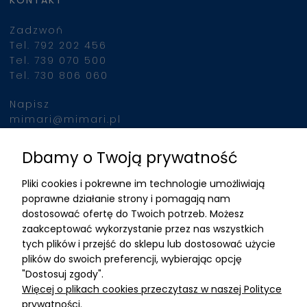
KONTAKT
Zadzwoń
Tel. 792 202 456
Tel. 739 070 500
Tel. 730 806 060
Napisz
mimari@mimari.pl
Dbamy o Twoją prywatność
Znajdziesz nas
Pliki cookies i pokrewne im technologie umożliwiają
ADRES
poprawne działanie strony i pomagają nam
dostosować ofertę do Twoich potrzeb. Możesz
MIMARI sp z o.o.
zaakceptować wykorzystanie przez nas wszystkich
ul. Kurkowa 12
tych plików i przejść do sklepu lub dostosować użycie
50-210 Wrocław
plików do swoich preferencji, wybierając opcję
"Dostosuj zgody".
Dane rejestracyjne
Więcej o plikach cookies przeczytasz w naszej Polityce
NIP:8982325327
prywatności.