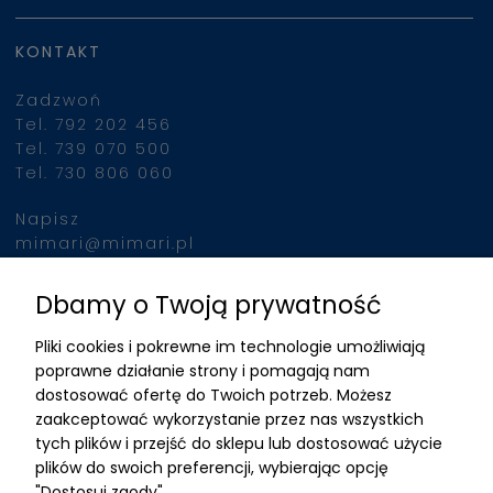
KONTAKT
Zadzwoń
Tel. 792 202 456
Tel. 739 070 500
Tel. 730 806 060
Napisz
mimari@mimari.pl
Dbamy o Twoją prywatność
Znajdziesz nas
Pliki cookies i pokrewne im technologie umożliwiają
ADRES
poprawne działanie strony i pomagają nam
dostosować ofertę do Twoich potrzeb. Możesz
MIMARI sp z o.o.
zaakceptować wykorzystanie przez nas wszystkich
ul. Kurkowa 12
tych plików i przejść do sklepu lub dostosować użycie
50-210 Wrocław
plików do swoich preferencji, wybierając opcję
"Dostosuj zgody".