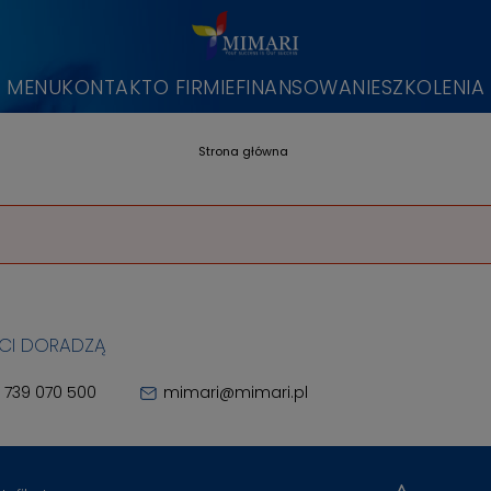
MENU
KONTAKT
O FIRMIE
FINANSOWANIE
SZKOLENIA
Strona główna
 CI DORADZĄ
 739 070 500
mimari@mimari.pl