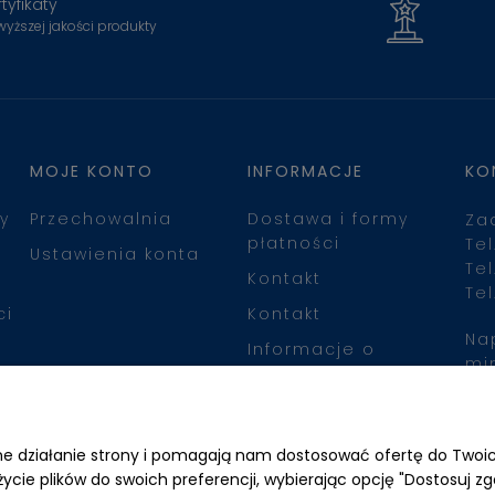
tyfikaty
wyższej jakości produkty
MOJE KONTO
INFORMACJE
KO
y
Przechowalnia
Dostawa i formy
Za
płatności
Tel
Ustawienia konta
Tel
Kontakt
Tel
ci
Kontakt
Na
Informacje o
mi
leasingu
Zn
awne działanie strony i pomagają nam dostosować ofertę do Two
życie plików do swoich preferencji, wybierając opcję "Dostosuj zg