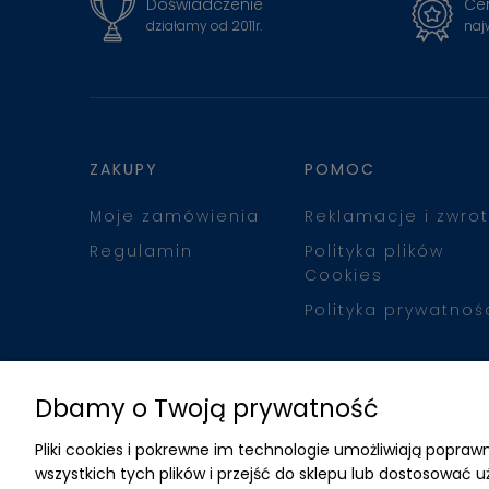
Doświadczenie
Cer
działamy od 2011r.
naj
ZAKUPY
POMOC
Moje zamówienia
Reklamacje i zwrot
Regulamin
Polityka plików
Cookies
Polityka prywatnoś
Dbamy o Twoją prywatność
Pliki cookies i pokrewne im technologie umożliwiają popr
wszystkich tych plików i przejść do sklepu lub dostosować u