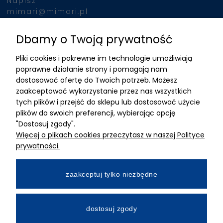
Napisz
mimari@mimari.pl
Dbamy o Twoją prywatność
Znajdziesz nas
Pliki cookies i pokrewne im technologie umożliwiają
ADRES
poprawne działanie strony i pomagają nam
dostosować ofertę do Twoich potrzeb. Możesz
MIMARI sp z o.o.
zaakceptować wykorzystanie przez nas wszystkich
ul. Kurkowa 12
tych plików i przejść do sklepu lub dostosować użycie
50-210 Wrocław
plików do swoich preferencji, wybierając opcję
"Dostosuj zgody".
Dane rejestracyjne
Więcej o plikach cookies przeczytasz w naszej Polityce
NIP:8982325327
prywatności.
KRS: 0001195789
Kapitał zakładowy 100 000,00zl
zaakceptuj tylko niezbędne
Wpłacony w całości
Numer konta bankowego
dostosuj zgody
34 2490 0005 0000 4530 9115 2213