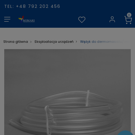
TEL: +48 792 202 456
Wężyk do dermomasażu/ mikrod
Strona główna
Eksploatacja urządzeń