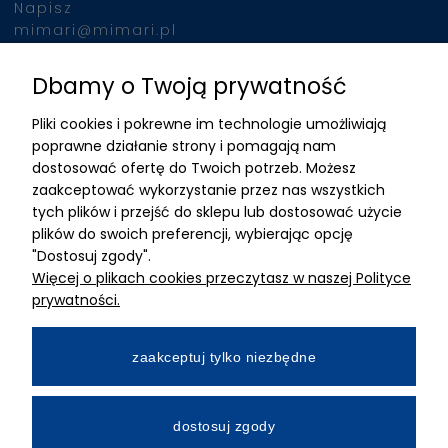
Napisz
mimari@mimari.pl
Dbamy o Twoją prywatność
Znajdziesz nas
Pliki cookies i pokrewne im technologie umożliwiają
ADRES
poprawne działanie strony i pomagają nam
dostosować ofertę do Twoich potrzeb. Możesz
MIMARI sp z o.o.
zaakceptować wykorzystanie przez nas wszystkich
ul. Kurkowa 12
tych plików i przejść do sklepu lub dostosować użycie
50-210 Wrocław
plików do swoich preferencji, wybierając opcję
"Dostosuj zgody".
Dane rejestracyjne
Więcej o plikach cookies przeczytasz w naszej Polityce
NIP:8982325327
prywatności.
KRS: 0001195789
Kapitał zakładowy 100 000,00zl
zaakceptuj tylko niezbędne
Wpłacony w całości
Numer konta bankowego
dostosuj zgody