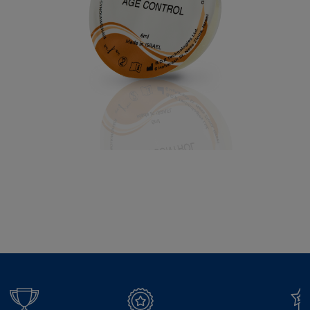
łisz łiszpro wisz wiszpro wishpro wish pro