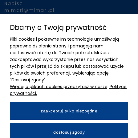
Napisz
mimari@mimari.pl
Dbamy o Twoją prywatność
Znajdziesz nas
Pliki cookies i pokrewne im technologie umożliwiają
ADRES
poprawne działanie strony i pomagają nam
dostosować ofertę do Twoich potrzeb. Możesz
MIMARI sp z o.o.
zaakceptować wykorzystanie przez nas wszystkich
ul. Kurkowa 12
tych plików i przejść do sklepu lub dostosować użycie
50-210 Wrocław
plików do swoich preferencji, wybierając opcję
"Dostosuj zgody".
Dane rejestracyjne
Więcej o plikach cookies przeczytasz w naszej Polityce
NIP:8982325327
prywatności.
KRS: 0001195789
Kapitał zakładowy 100 000,00zl
zaakceptuj tylko niezbędne
Wpłacony w całości
Numer konta bankowego
dostosuj zgody