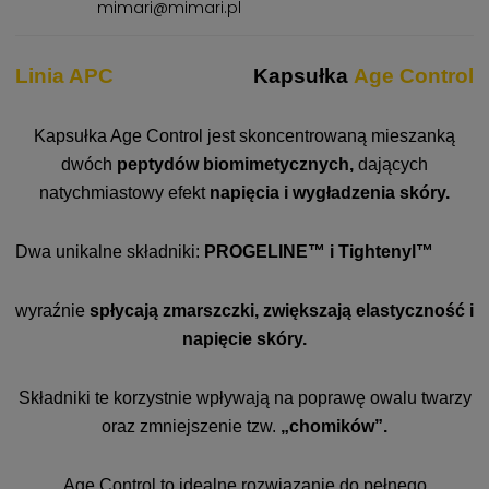
mimari@mimari.pl
Linia APC
Kapsułka
Age Control
Kapsułka Age Control jest skoncentrowaną mieszanką
dwóch
p
eptydów biomimetycznych,
dających
natychmiastowy efekt
n
apięcia i wygładzenia skóry.
Dwa unikalne składniki:
PROGELINE™ i Tightenyl™
wyraźnie
spłycają zmarszczki,
zwiększają elastyczność i
napięcie skóry.
Składniki te korzystnie wpływają na poprawę owalu twarzy
oraz zmniejszenie tzw.
„chomików”.
Age Control to idealne rozwiązanie do pełnego