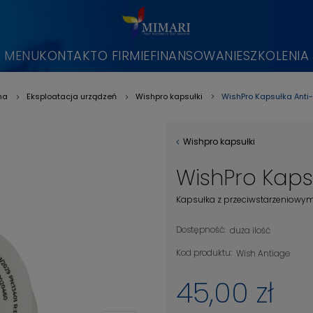
MENU
KONTAKT
O FIRMIE
FINANSOWANIE
SZKOLENIA
WishPro Kapsułka Anti
na
Eksploatacja urządzeń
Wishpro kapsułki
»
»
»
Wishpro kapsułki
WishPro Kaps
Kapsułka z przeciwstarzeniowym 
Dostępność:
duża ilość
Kod produktu:
Wish Antiage
45,00 zł