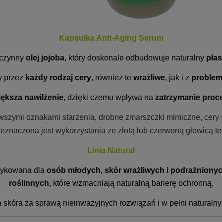
Kapsułka Anti-Aging Serum
oczynny
olej jojoba
, który doskonale
odbudowuje naturalny
pła
y przez
każdy rodzaj cery
, również te
wrażliwe
, jak i z
problem
iększa nawilżenie
, dzięki czemu wpływa na
zatrzymanie proc
rwszymi oznakami starzenia, drobne zmarszczki mimiczne, cery su
eznaczona jest wykorzystania ze złotą lub czerwoną głowicą t
Linia Natural
dykowana dla
osób młodych, skór wrażliwych i podrażnionyc
roślinnych
, które wzmacniają naturalną barierę ochronną.
 skóra za sprawą nieinwazyjnych rozwiązań i w pełni naturalny