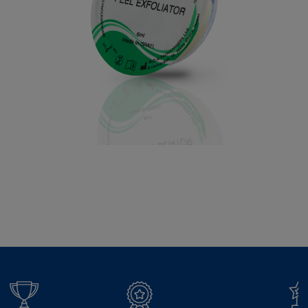
łisz łiszpro wisz wiszpro wishpro wish pro