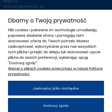
Napisz
mimari@mimari.pl
Dbamy o Twoją prywatność
Znajdziesz nas
Pliki cookies i pokrewne im technologie umożliwiają
ADRES
poprawne działanie strony i pomagają nam
dostosować ofertę do Twoich potrzeb. Możesz
MIMARI sp z o.o.
zaakceptować wykorzystanie przez nas wszystkich
ul. Kurkowa 12
tych plików i przejść do sklepu lub dostosować użycie
50-210 Wrocław
plików do swoich preferencji, wybierając opcję
"Dostosuj zgody".
Dane rejestracyjne
Więcej o plikach cookies przeczytasz w naszej Polityce
NIP:8982325327
prywatności.
KRS: 0001195789
Kapitał zakładowy 100 000,00zl
zaakceptuj tylko niezbędne
Wpłacony w całości
Numer konta bankowego
dostosuj zgody
34 2490 0005 0000 4530 9115 2213