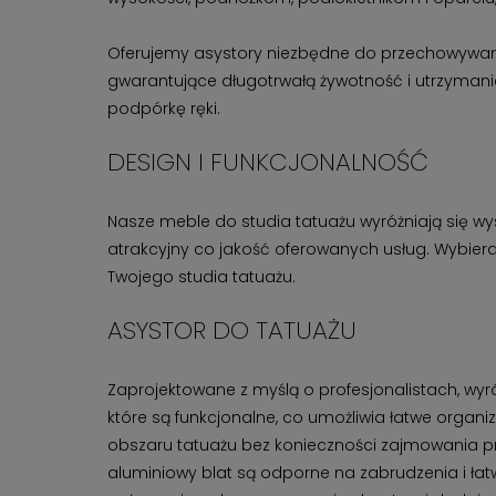
Oferujemy asystory niezbędne do przechowywania 
gwarantujące długotrwałą żywotność i utrzymani
podpórkę ręki.
DESIGN I FUNKCJONALNOŚĆ
Nasze meble do studia tatuażu wyróżniają się w
atrakcyjny co jakość oferowanych usług. Wybiera
Twojego studia tatuażu.
ASYSTOR DO TATUAŻU
Zaprojektowane z myślą o profesjonalistach, wyr
które są funkcjonalne, co umożliwia łatwe organ
obszaru tatuażu bez konieczności zajmowania prze
aluminiowy blat są odporne na zabrudzenia i łat