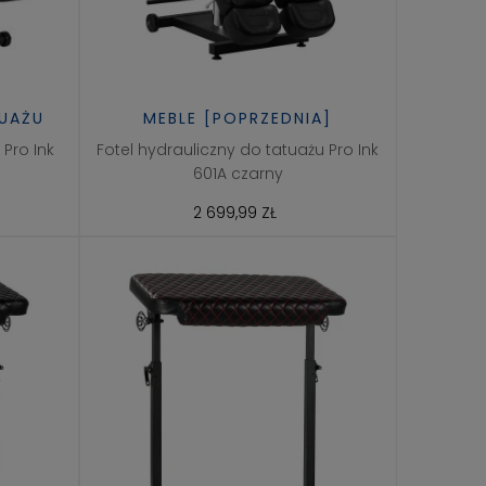
TUAŻU
MEBLE [POPRZEDNIA]
 Pro Ink
Fotel hydrauliczny do tatuażu Pro Ink
601A czarny
2 699,99 ZŁ