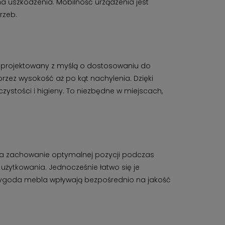
a uszkodzenia. Mobilność urządzenia jest
rzeb.
 zaprojektowany z myślą o dostosowaniu do
rzez wysokość aż po kąt nachylenia. Dzięki
 czystości i higieny. To niezbędne w miejscach,
na zachowanie optymalnej pozycji podczas
 użytkowania. Jednocześnie łatwo się je
i wygoda mebla wpływają bezpośrednio na jakość