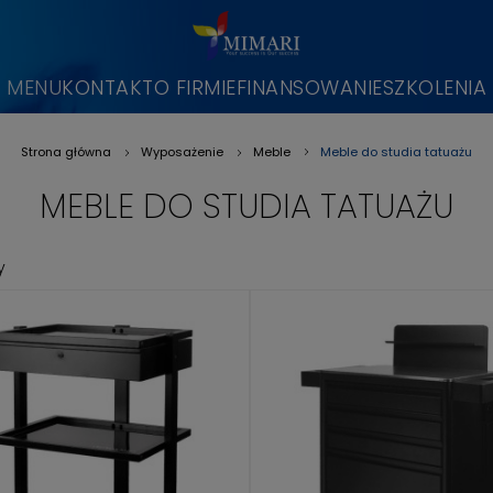
MENU
KONTAKT
O FIRMIE
FINANSOWANIE
SZKOLENIA
Meble do studia tatuażu
Strona główna
Wyposażenie
Meble
»
»
»
MEBLE DO STUDIA TATUAŻU
y