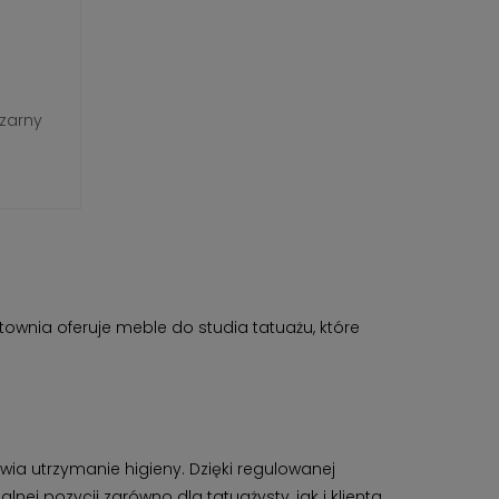
Czarny
ownia oferuje meble do studia tatuażu, które
wia utrzymanie higieny. Dzięki regulowanej
ej pozycji zarówno dla tatuażysty, jak i klienta.