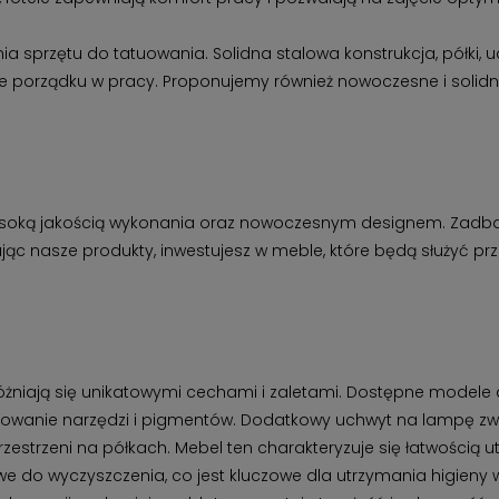
sprzętu do tatuowania. Solidna stalowa konstrukcja, półki, u
e porządku w pracy. Proponujemy również nowoczesne i solid
ysoką jakością wykonania oraz nowoczesnym designem. Zadbaj,
jąc nasze produkty, inwestujesz w meble, które będą służyć pr
óżniają się unikatowymi cechami i zaletami. Dostępne modele a
izowanie narzędzi i pigmentów. Dodatkowy uchwyt na lampę zwi
strzeni na półkach. Mebel ten charakteryzuje się łatwością utr
we do wyczyszczenia, co jest kluczowe dla utrzymania higieny 