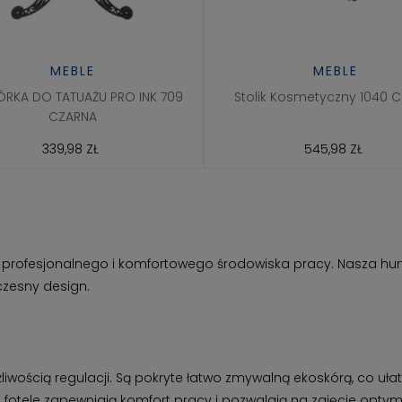
MEBLE
MEBLE
RKA DO TATUAŻU PRO INK 709
Stolik Kosmetyczny 1040 
CZARNA
339,98 ZŁ
545,98 ZŁ
 profesjonalnego i komfortowego środowiska pracy. Nasza hurt
czesny design.
iwością regulacji. Są pokryte łatwo zmywalną ekoskórą, co ułat
otele zapewniają komfort pracy i pozwalają na zajęcie optymaln