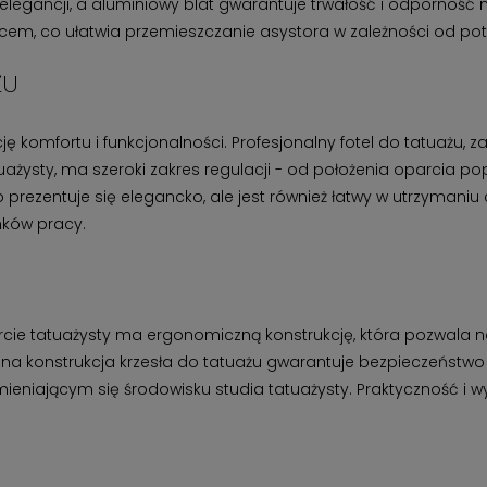
gancji, a aluminiowy blat gwarantuje trwałość i odporność n
, co ułatwia przemieszczanie asystora w zależności od pot
ŻU
 komfortu i funkcjonalności. Profesjonalny fotel do tatuażu,
ażysty, ma szeroki zakres regulacji - od położenia oparcia pop
ko prezentuje się elegancko, ale jest również łatwy w utrzymaniu
nków pracy.
ie tatuażysty ma ergonomiczną konstrukcję, która pozwala 
ilna konstrukcja krzesła do tatuażu gwarantuje bezpieczeństwo
mieniającym się środowisku studia tatuażysty. Praktyczność 