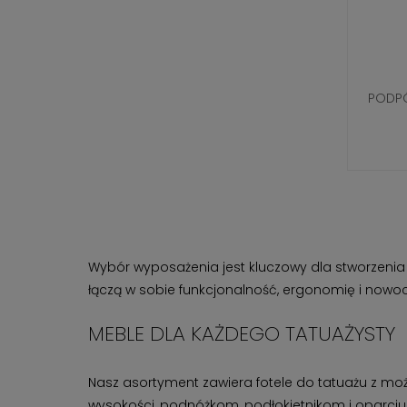
PODPÓ
Wybór wyposażenia jest kluczowy dla stworzenia
łączą w sobie funkcjonalność, ergonomię i nowo
MEBLE DLA KAŻDEGO TATUAŻYSTY
Nasz asortyment zawiera fotele do tatuażu z możl
wysokości, podnóżkom, podłokietnikom i oparciu, f