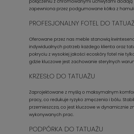
połączeniu z chromowanymi uchwytami dodają ele
zapewniona przez podgumowane kółka z hamulcem
PROFESJONALNY FOTEL DO TATUA
Oferowane przez nas meble stanowią kwintesencję
indywidualnych potrzeb każdego klienta oraz tatu
pokryciu z wysokiej jakości ecoskóry fotel nie tyl
gdzie kluczowe jest zachowanie sterylnych waru
KRZESŁO DO TATUAŻU
Zaprojektowane z myślą o maksymalnym komforc
pracy, co redukuje ryzyko zmęczenia i bólu. Stab
przemieszcza, co jest kluczowe w dynamicznie z
wykonywanych prac.
PODPÓRKA DO TATUAŻU