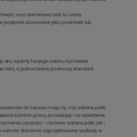
chwyty oraz aluminiowy blat to cechy
ne podpórki, stosowane jako podnóżek lub
 aby wystrój Twojego salonu był równie
zez lata, a jednocześnie podniosą standard
systorów do tatuażu mają np. trzy szklane półki,
ększa komfort pracy, pozwalając na oświetlenie
zymania czystości - zarówno szklane półki, jak i
w salonie. Starannie zaprojektowane szuflady w