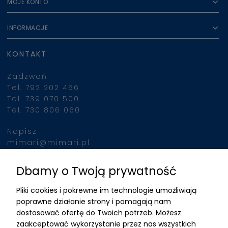
MOJE KONTO
INFORMACJE
KONTAKT
Zadzwoń
Tel. 792 202 456
Tel. 739 070 500
Tel. 730 806 060
Napisz
mimari@mimari.pl
Dbamy o Twoją prywatność
Znajdziesz nas
Pliki cookies i pokrewne im technologie umożliwiają
ADRES
poprawne działanie strony i pomagają nam
dostosować ofertę do Twoich potrzeb. Możesz
MIMARI sp z o.o.
zaakceptować wykorzystanie przez nas wszystkich