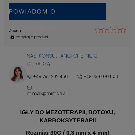
POWIADOM O
DOSTĘPNOŚCI
Ocena:
zapytaj o produkt
NASI KONSULTANCI CHĘTNIE CI
DORADZĄ
+48 792 202 456
+48 739 070 500
mimari@mimari.pl
IGŁY DO MEZOTERAPII, BOTOXU,
KARBOKSYTERAPII
Rozmiar 30G ( 0,3 mm x 4 mm)