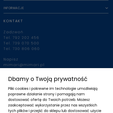
INFORMACJE
KONTAKT
Zadzwoń
Tel. 792 202 456
Tel. 739 070 500
Tel. 730 806 060
Napisz
mimari@mimari.pl
Dbamy o Twoją prywatność
Znajdziesz nas
Pliki cookies i pokrewne im technologie umożliwiają
ADRES
poprawne działanie strony i pomagają nam
dostosować ofertę do Twoich potrzeb. Możesz
MIMARI sp z o.o.
zaakceptować wykorzystanie przez nas wszystkich
ul. Kurkowa 12
tych plików i przejść do sklepu lub dostosować użycie