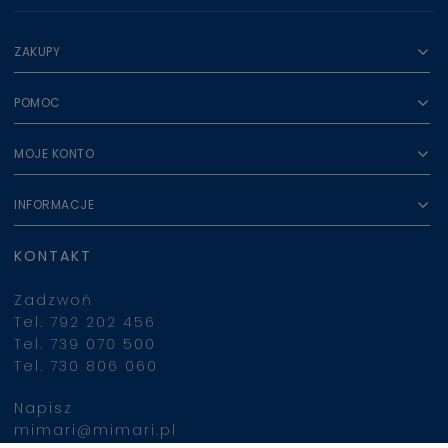
ZAKUPY
POMOC
MOJE KONTO
INFORMACJE
KONTAKT
Zadzwoń
Tel. 792 202 456
Tel. 739 070 500
Tel. 730 806 060
Napisz
mimari@mimari.pl