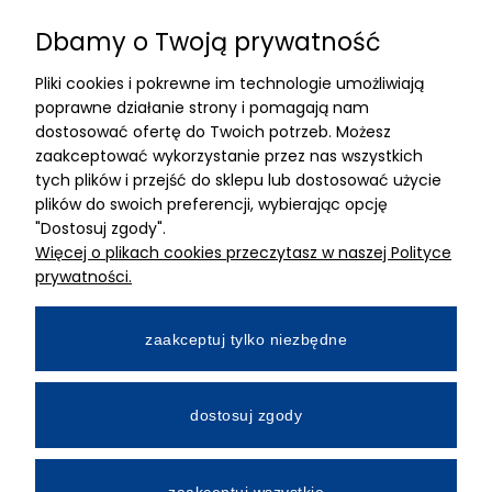
Dbamy o Twoją prywatność
Znajdziesz nas
Pliki cookies i pokrewne im technologie umożliwiają
ADRES
poprawne działanie strony i pomagają nam
dostosować ofertę do Twoich potrzeb. Możesz
MIMARI sp z o.o.
zaakceptować wykorzystanie przez nas wszystkich
ul. Kurkowa 12
tych plików i przejść do sklepu lub dostosować użycie
50-210 Wrocław
plików do swoich preferencji, wybierając opcję
"Dostosuj zgody".
Dane rejestracyjne
Więcej o plikach cookies przeczytasz w naszej Polityce
NIP:8982325327
prywatności.
KRS: 0001195789
Kapitał zakładowy 100 000,00zl
zaakceptuj tylko niezbędne
Wpłacony w całości
Numer konta bankowego
dostosuj zgody
34 2490 0005 0000 4530 9115 2213