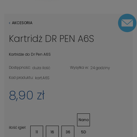
AKCESORIA
Kartridż DR PEN A6S
Kartridże do Dr Pen A6S
Dostępność:
Wysyłka w:
duża ilość
24 godziny
Kod produktu:
kart.A6S
8,90 zł
Nano
ilość igieł:
11
16
36
5D