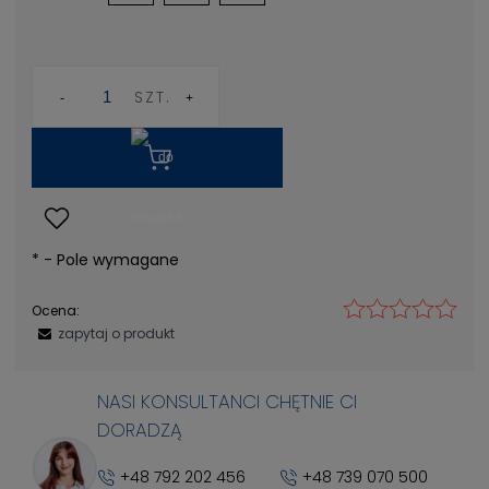
SZT.
*
- Pole wymagane
Ocena:
zapytaj o produkt
NASI KONSULTANCI CHĘTNIE CI
DORADZĄ
+48 792 202 456
+48 739 070 500