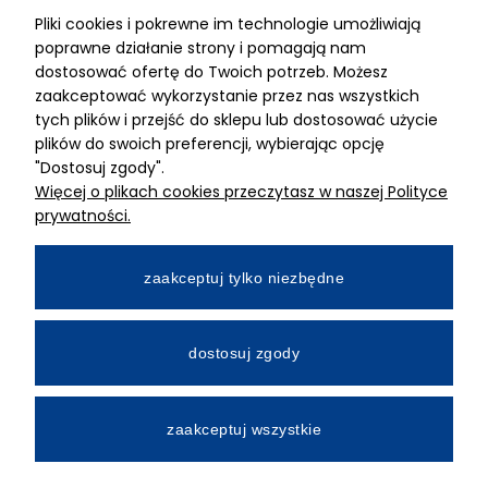
Pliki cookies i pokrewne im technologie umożliwiają
ADRES
poprawne działanie strony i pomagają nam
dostosować ofertę do Twoich potrzeb. Możesz
MIMARI sp z o.o.
zaakceptować wykorzystanie przez nas wszystkich
ul. Kurkowa 12
tych plików i przejść do sklepu lub dostosować użycie
50-210 Wrocław
plików do swoich preferencji, wybierając opcję
"Dostosuj zgody".
Dane rejestracyjne
Więcej o plikach cookies przeczytasz w naszej Polityce
NIP:8982325327
prywatności.
KRS: 0001195789
Kapitał zakładowy 100 000,00zl
zaakceptuj tylko niezbędne
Wpłacony w całości
Numer konta bankowego
dostosuj zgody
34 2490 0005 0000 4530 9115 2213
zaakceptuj wszystkie
All Rights Reserved © 2026 Mimari.com.pl