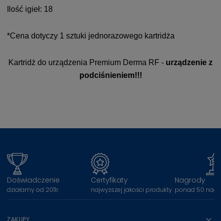
Ilość igieł: 18
*Cena dotyczy 1 sztuki jednorazowego kartridża
Kartridż do urządzenia Premium
Derma RF -
urządzenie z
podciśnieniem!!!
Doświadczenie
Certyfikaty
Nagrody
działamy od 2011r.
najwyższej jakości produkty
ponad 50 nagr
ZAKUPY