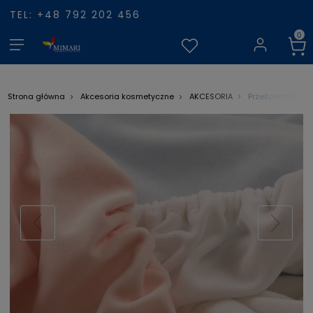
TEL: +48 792 202 456
Prześcieradło na
Strona główna
Akcesoria kosmetyczne
AKCESORIA