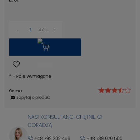
kolor:
SZT.
*
- Pole wymagane
Ocena:
zapytaj o produkt
NASI KONSULTANCI CHĘTNIE CI
DORADZĄ
+48 792 202 456
+48 739 070 500