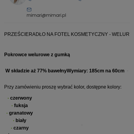
mimari@mimari.pl
PRZEŚCIERADŁO NA FOTEL KOSMETYCZNY - WELUR
Pokrowce welurowe z gumką
W składzie aż 77% bawełny
Wymiary: 185cm na 60cm
Przy zamówieniu proszę wybrać kolor, dostępne kolory:
czerwony
fuksja
granatowy
biały
czarny