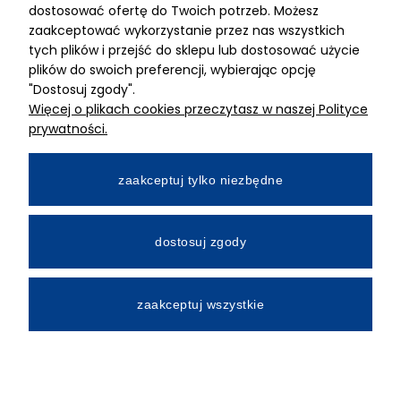
dostosować ofertę do Twoich potrzeb. Możesz
MIMARI sp z o.o.
zaakceptować wykorzystanie przez nas wszystkich
ul. Kurkowa 12
tych plików i przejść do sklepu lub dostosować użycie
50-210 Wrocław
plików do swoich preferencji, wybierając opcję
"Dostosuj zgody".
Dane rejestracyjne
Więcej o plikach cookies przeczytasz w naszej Polityce
NIP:8982325327
prywatności.
KRS: 0001195789
Kapitał zakładowy 100 000,00zl
zaakceptuj tylko niezbędne
Wpłacony w całości
Numer konta bankowego
dostosuj zgody
34 2490 0005 0000 4530 9115 2213
zaakceptuj wszystkie
All Rights Reserved © 2026 Mimari.com.pl
Realizacja:
Gabiec.pl