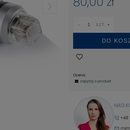
80,00 zł
SZT.
DO KOS
Ocena:
zapytaj o produkt
NASI 
+48 
mim