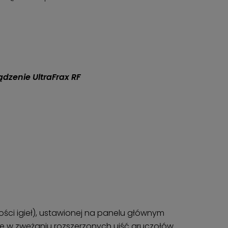
dzenie UltraFrax RF
gości igieł), ustawionej na panelu głównym
akże w zwężaniu rozszerzonych ujść gruczołów