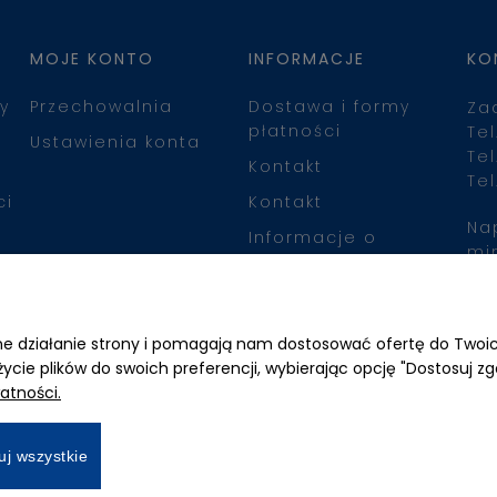
MOJE KONTO
INFORMACJE
KO
y
Przechowalnia
Dostawa i formy
Za
płatności
Tel
Ustawienia konta
Tel
Kontakt
Tel
ci
Kontakt
Na
Informacje o
mi
leasingu
Zn
awne działanie strony i pomagają nam dostosować ofertę do Two
życie plików do swoich preferencji, wybierając opcję "Dostosuj zg
atności.
uj wszystkie