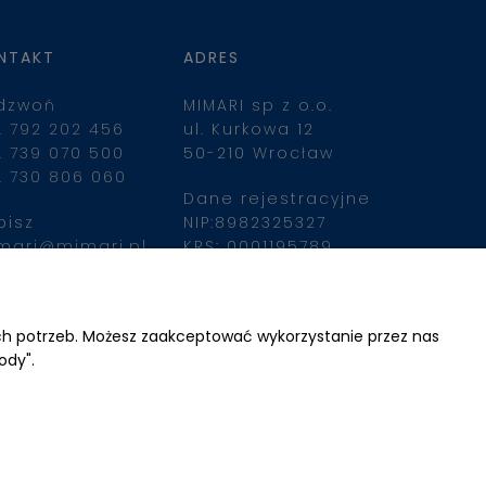
NTAKT
ADRES
dzwoń
MIMARI sp z o.o.
. 792 202 456
ul. Kurkowa 12
. 739 070 500
50-210 Wrocław
. 730 806 060
Dane rejestracyjne
pisz
NIP:8982325327
mari@mimari.pl
KRS: 0001195789
Kapitał zakładowy 
100 000,00zl
ajdziesz nas
Wpłacony w całości
ich potrzeb. Możesz zaakceptować wykorzystanie przez nas
ody".
Numer konta 
bankowego
34 2490 0005 0000 
4530 9115 2213