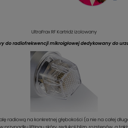
UltraFrax RF Kartridż izolowany
wy do radiofrekwencji mikroigłowej dedykowany do urzą
alę radiową na konkretnej głębokości (a nie na całej dłu
w przypadku liftingu skóry, redukcji blizn, rozstępów, a t