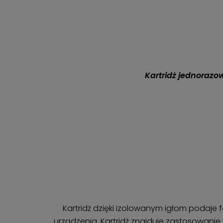
Kartridż jednorazo
Kartridż dzięki izolowanym igłom podaje f
urządzenia. Kartridż znajduje zastosowanie 