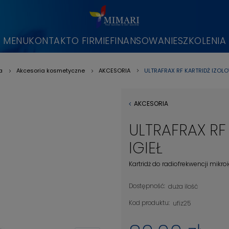
MENU
KONTAKT
O FIRMIE
FINANSOWANIE
SZKOLENIA
ULTRAFRAX RF KARTRIDŻ IZOLO
a
Akcesoria kosmetyczne
AKCESORIA
»
»
»
AKCESORIA
ULTRAFRAX RF
IGIEŁ
Kartridż do radiofrekwencji mikr
Dostępność:
duża ilość
Kod produktu:
ufiz25