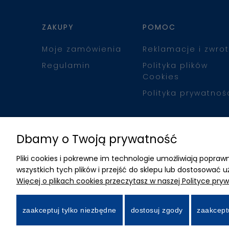
ZAKUPY
POMOC
Moje zamówienia
Reklamacje i zwrot
Regulamin
Polityka plików
Cookies
Polityka prywatnoś
Dbamy o Twoją prywatność
Pliki cookies i pokrewne im technologie umożliwiają popr
wszystkich tych plików i przejść do sklepu lub dostosować u
Więcej o plikach cookies przeczytasz w naszej Polityce pryw
zaakceptuj tylko niezbędne
dostosuj zgody
zaakcept