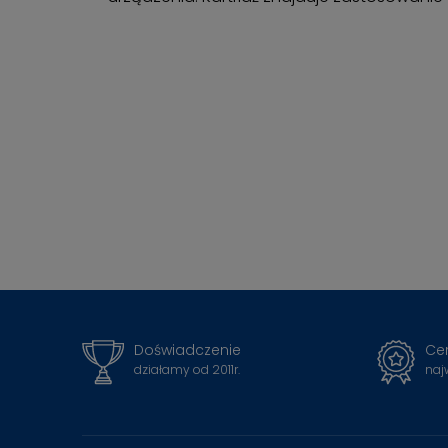
Doświadczenie
Cer
działamy od 2011r.
naj