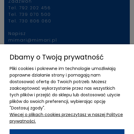
Zadzwoń
Tel. 792 202 456
Tel. 739 070 500
Tel. 730 806 060
Napisz
mimari@mimari.pl
Dbamy o Twoją prywatność
Znajdziesz nas
Pliki cookies i pokrewne im technologie umożliwiają
ADRES
poprawne działanie strony i pomagają nam
dostosować ofertę do Twoich potrzeb. Możesz
MIMARI sp z o.o.
zaakceptować wykorzystanie przez nas wszystkich
ul. Kurkowa 12
tych plików i przejść do sklepu lub dostosować użycie
50-210 Wrocław
plików do swoich preferencji, wybierając opcję
"Dostosuj zgody".
Dane rejestracyjne
Więcej o plikach cookies przeczytasz w naszej Polityce
NIP:8982325327
prywatności.
KRS: 0001195789
Kapitał zakładowy 100 000,00zl