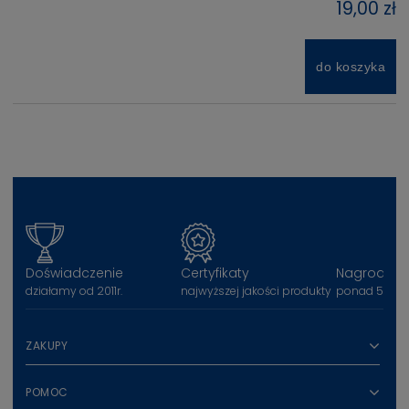
19,00 zł
do koszyka
Doświadczenie
Certyfikaty
Nagrody
działamy od 2011r.
najwyższej jakości produkty
ponad 50 na
ZAKUPY
POMOC