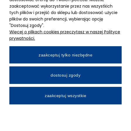
MIMARI sp z o.o.
zaakceptować wykorzystanie przez nas wszystkich
ul. Kurkowa 12
tych plików i przejść do sklepu lub dostosować użycie
50-210 Wrocław
plików do swoich preferencji, wybierając opcję
"Dostosuj zgody".
Dane rejestracyjne
Więcej o plikach cookies przeczytasz w naszej Polityce
NIP:8982325327
prywatności.
KRS: 0001195789
Kapitał zakładowy 100 000,00zl
zaakceptuj tylko niezbędne
Wpłacony w całości
Numer konta bankowego
dostosuj zgody
34 2490 0005 0000 4530 9115 2213
zaakceptuj wszystkie
All Rights Reserved © 2026 Mimari.com.pl
Realizacja:
Gabiec.pl
Sklep internetowy Shoper.pl