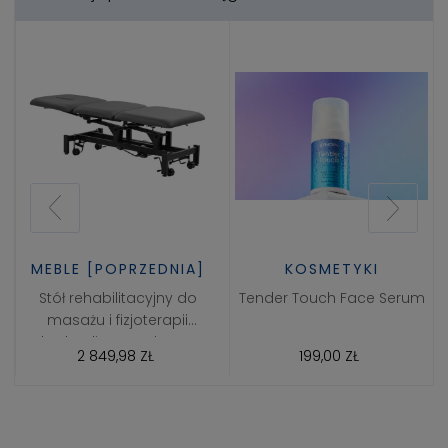
MEBLE [POPRZEDNIA]
KOSMETYKI
Stół rehabilitacyjny do
Tender Touch Face Serum
masażu i fizjoterapii
hydrauliczny Balance
2 849,98 ZŁ
199,00 ZŁ
Solidum 3 Szary