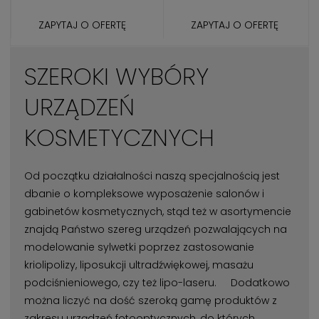
ZAPYTAJ O OFERTĘ
ZAPYTAJ O OFERTĘ
SZEROKI WYBÓRY
URZĄDZEŃ
KOSMETYCZNYCH
Od początku działalności naszą specjalnością jest
dbanie o kompleksowe wyposażenie salonów i
gabinetów kosmetycznych, stąd też w asortymencie
znajdą Państwo szereg urządzeń pozwalających na
modelowanie sylwetki poprzez zastosowanie
kriolipolizy, liposukcji ultradźwiękowej, masażu
podciśnieniowego, czy też lipo-laseru. Dodatkowo
można liczyć na dość szeroką gamę produktów z
zakresu urządzeń fotooptycznych, do których