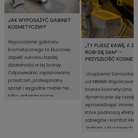
JAK WYPOSAŻYĆ GABINET
KOSMETYCZNY?
Wyposażenie gabinetu
„TY PIJESZ KAWĘ, A Z
kosmetycznego to kluczowy
ROBI SIĘ SAM” –
aspekt sukcesu każdej
PRZYSZŁOŚĆ KOSMET
działalności w tej branży.
Z URZĄDZENIAMI MIMA
Odpowiednio zaplanowana
Urządzenia Samoobsł
przestrzeń, profesjonalny
od MIMARI Współczesna
sprzęt i wygodne meble nie
branża kosmetyczna
tylko ułatwiają pracę
dynamicznie się rozwija,
kosmetologom, ale także
wprowadzając innowacj
wpływają na zadowolenie
które podnoszą efekty
klientów. Gabinet
zabiegów i komfort klie
kosmetyczny powinien być
Jednym z kluczowych t
miejscem, które łączy estetykę,
jest automatyzacja pr