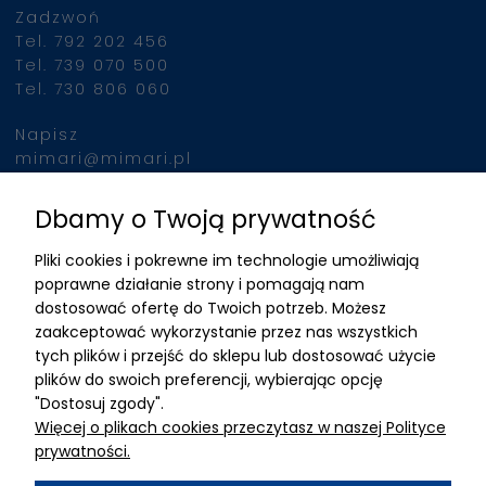
Zadzwoń
jednocześnie, urządzeni
Tel. 792 202 456
indukuje intensywne sku
Tel. 739 070 500
mięśni, porównywalne z
Tel. 730 806 060
wykonaniem 20 000
brzuszków w ciągu 30 m
Napisz
Po podłączeniu klienta 
mimari@mimari.pl
urządzenia, zabieg prz
automatycznie, nie
Dbamy o Twoją prywatność
Znajdziesz nas
wymagając stałej obec
Pliki cookies i pokrewne im technologie umożliwiają
operatora. To pozwala 
ADRES
poprawne działanie strony i pomagają nam
efektywne wykorzystani
dostosować ofertę do Twoich potrzeb. Możesz
czasu personelu i zwięk
MIMARI sp z o.o.
zaakceptować wykorzystanie przez nas wszystkich
liczby przeprowadzany
ul. Kurkowa 12
tych plików i przejść do sklepu lub dostosować użycie
zabiegów.
50-210 Wrocław
plików do swoich preferencji, wybierając opcję
"Dostosuj zgody".
Dane rejestracyjne
Więcej o plikach cookies przeczytasz w naszej Polityce
NIP:8982325327
prywatności.
KRS: 0001195789