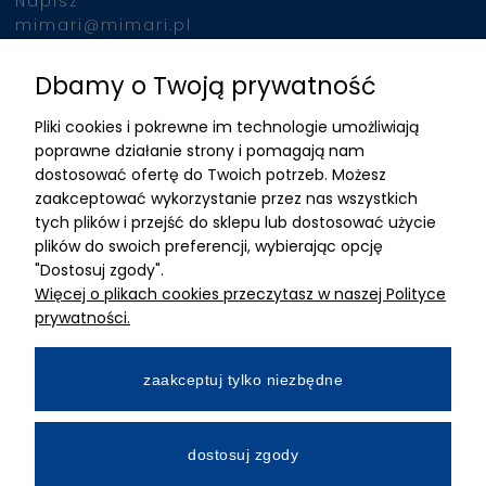
Napisz
mimari@mimari.pl
Dbamy o Twoją prywatność
Znajdziesz nas
Pliki cookies i pokrewne im technologie umożliwiają
ADRES
poprawne działanie strony i pomagają nam
dostosować ofertę do Twoich potrzeb. Możesz
MIMARI sp z o.o.
zaakceptować wykorzystanie przez nas wszystkich
ul. Kurkowa 12
tych plików i przejść do sklepu lub dostosować użycie
50-210 Wrocław
plików do swoich preferencji, wybierając opcję
"Dostosuj zgody".
Dane rejestracyjne
Więcej o plikach cookies przeczytasz w naszej Polityce
NIP:8982325327
prywatności.
KRS: 0001195789
Kapitał zakładowy 100 000,00zl
zaakceptuj tylko niezbędne
Wpłacony w całości
Numer konta bankowego
dostosuj zgody
34 2490 0005 0000 4530 9115 2213