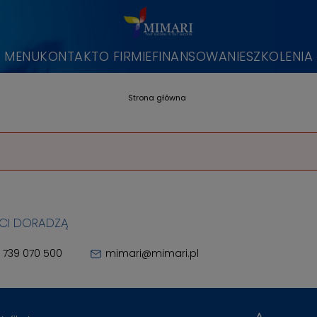
MENU
KONTAKT
O FIRMIE
FINANSOWANIE
SZKOLENIA
Strona główna
 CI DORADZĄ
 739 070 500
mimari@mimari.pl