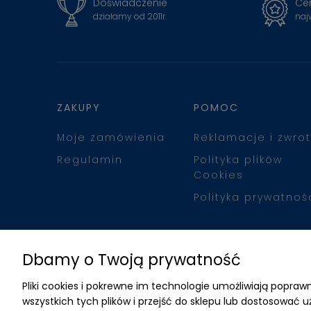
Doświadczenie
Cer
działamy od 2011r.
naj
ZAKUPY
POMOC
Moje zamówienia
Reklamacje i zwrot
Regulamin
Polityka plików
Cookies
Polityka prywatnoś
Dbamy o Twoją prywatność
Pliki cookies i pokrewne im technologie umożliwiają popr
wszystkich tych plików i przejść do sklepu lub dostosować u