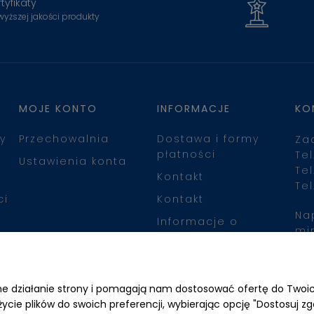
tyfikaty
wyższej jakości produkty
MOJE KONTO
INFORMACJE
KO
y
Przechowalnia
Dostawa i formy
Za
płatności
Tel
Ustawienia konta
Tel
Kontakt
Tel
ci
Kontakt
Na
Informacje o
mi
leasingu
Zn
awne działanie strony i pomagają nam dostosować ofertę do Two
życie plików do swoich preferencji, wybierając opcję "Dostosuj zg