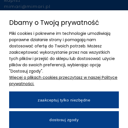
Napisz
mimari@mimari.pl
Dbamy o Twoją prywatność
Znajdziesz nas
Pliki cookies i pokrewne im technologie umożliwiają
ADRES
poprawne działanie strony i pomagają nam
dostosować ofertę do Twoich potrzeb. Możesz
MIMARI sp z o.o.
zaakceptować wykorzystanie przez nas wszystkich
ul. Kurkowa 12
tych plików i przejść do sklepu lub dostosować użycie
50-210 Wrocław
plików do swoich preferencji, wybierając opcję
"Dostosuj zgody".
Dane rejestracyjne
Więcej o plikach cookies przeczytasz w naszej Polityce
NIP:8982325327
prywatności.
KRS: 0001195789
Kapitał zakładowy 100 000,00zl
zaakceptuj tylko niezbędne
Wpłacony w całości
Numer konta bankowego
dostosuj zgody
34 2490 0005 0000 4530 9115 2213