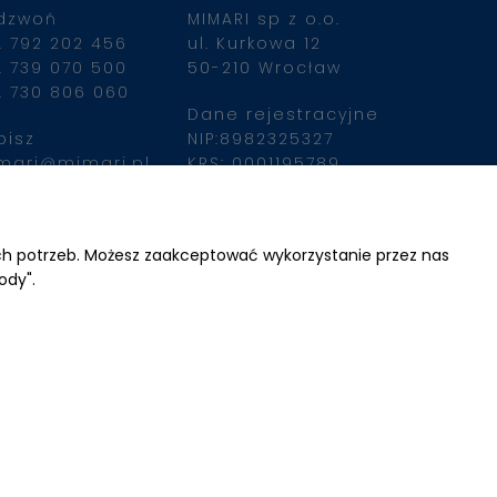
dzwoń
MIMARI sp z o.o.
. 792 202 456
ul. Kurkowa 12
. 739 070 500
50-210 Wrocław
. 730 806 060
Dane rejestracyjne
pisz
NIP:8982325327
mari@mimari.pl
KRS: 0001195789
Kapitał zakładowy 
100 000,00zl
ajdziesz nas
Wpłacony w całości
ich potrzeb. Możesz zaakceptować wykorzystanie przez nas
ody".
Numer konta 
bankowego
34 2490 0005 0000 
4530 9115 2213