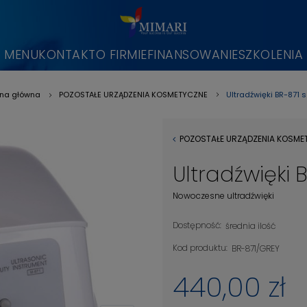
MENU
KONTAKT
O FIRMIE
FINANSOWANIE
SZKOLENIA
Ultradźwięki BR-871 
ona główna
POZOSTAŁE URZĄDZENIA KOSMETYCZNE
»
»
POZOSTAŁE URZĄDZENIA KOSME
Ultradźwięki 
Nowoczesne ultradźwięki
Dostępność:
średnia ilość
Kod produktu:
BR-871/GREY
440,00 zł