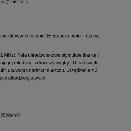
ari@mimari.pl
jawiskowym designie. Elegancka biało - różowa
(1 MHz). Fala ultradźwiękowa stymuluje tkankę i
daje jej młodszy i zdrowszy wygląd. Ultradźwięki
ulit, usuwając nadmiar tłuszczu. Urządzenie z 2
acji ultradźwiękowych.
 1.25W/cm2