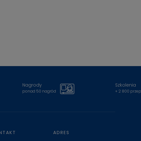
Nagrody
Szkolenia
ponad 50 nagród
+ 2 800 prze
NTAKT
ADRES