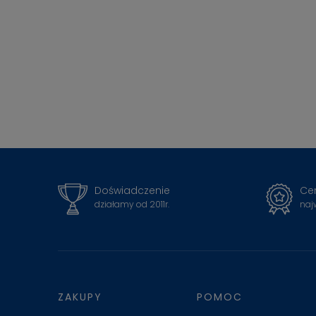
Doświadczenie
Cer
działamy od 2011r.
naj
ZAKUPY
POMOC