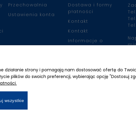
y
Przechowalnia
Dostawa i formy
Za
płatności
Tel
Ustawienia konta
Tel
Kontakt
Tel
ci
Kontakt
Na
Informacje o
mi
leasingu
Zn
awne działanie strony i pomagają nam dostosować ofertę do Two
życie plików do swoich preferencji, wybierając opcję "Dostosuj zg
atności.
uj wszystkie
All Rights Reserved © 2026 Mimari.com.pl
Realizacja:
Gabiec.pl
Sklep internetowy Shoper.pl