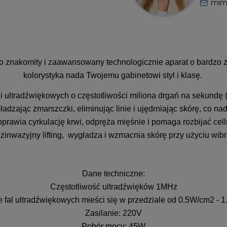
mim
o znakomity i zaawansowany technologicznie aparat o bardzo z
kolorystyka nada Twojemu gabinetowi styl i klasę.
 ultradźwiękowych o częstotliwości miliona drgań na sekundę 
dzając zmarszczki, eliminując linie i ujędrniając skórę, co na
oprawia cyrkulację krwi, odpręża mięśnie i pomaga rozbijać cell
inwazyjny lifting, wygładza i wzmacnia skórę przy użyciu wibr
Dane techniczne:
Częstotliwość ultradźwięków 1MHz
 fal ultradźwiękowych mieści się w przedziale od 0.5W/cm2 -
Zasilanie: 220V
Pobór mocy: 45W