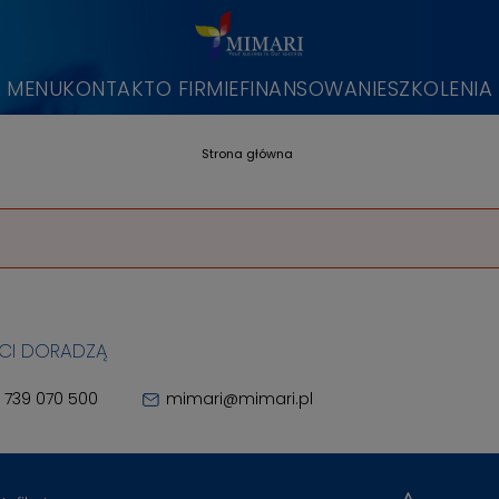
MENU
KONTAKT
O FIRMIE
FINANSOWANIE
SZKOLENIA
Strona główna
 CI DORADZĄ
 739 070 500
mimari@mimari.pl