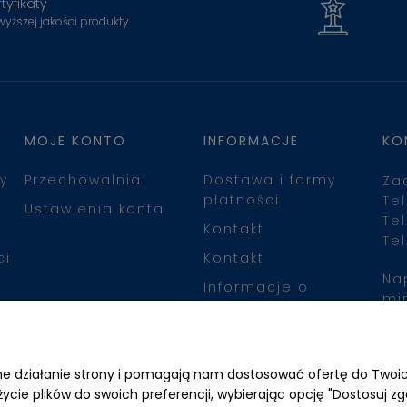
tyfikaty
wyższej jakości produkty
MOJE KONTO
INFORMACJE
KO
y
Przechowalnia
Dostawa i formy
Za
płatności
Tel
Ustawienia konta
Tel
Kontakt
Tel
ci
Kontakt
Na
Informacje o
mi
leasingu
Zn
awne działanie strony i pomagają nam dostosować ofertę do Two
życie plików do swoich preferencji, wybierając opcję "Dostosuj zg