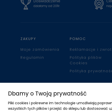
Doświadczenie
Cer
działamy od 2011r.
naj
ZAKUPY
POMOC
Moje zamówienia
Reklamacje i zwrot
Regulamin
Polityka plików
Cookies
Polityka prywatnoś
Dbamy o Twoją prywatność
Pliki cookies i pokrewne im technologie umożliwiają popr
wszystkich tych plików i przejść do sklepu lub dostosować u