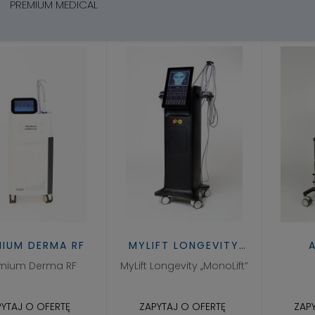
PREMIUM MEDICAL
MIUM DERMA RF
MYLIFT LONGEVITY
,,MONOLIFT"
mium Derma RF
MyLift Longevity ,,MonoLift”
YTAJ O OFERTĘ
ZAPYTAJ O OFERTĘ
ZAP