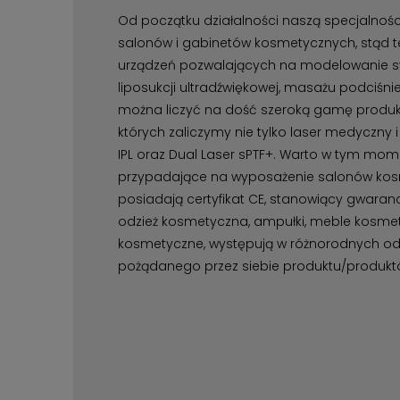
Od początku działalności naszą specjalnoś
salonów i gabinetów kosmetycznych, stąd t
urządzeń pozwalających na modelowanie sylw
liposukcji ultradźwiękowej, masażu podciśn
można liczyć na dość szeroką gamę produk
których zaliczymy nie tylko laser medyczny i
IPL oraz Dual Laser sPTF+. Warto w tym mom
przypadające na wyposażenie salonów kosme
posiadają certyfikat CE, stanowiący gwarancj
odzież kosmetyczna, ampułki, meble kosmetyc
kosmetyczne, występują w różnorodnych ods
pożądanego przez siebie produktu/produkt