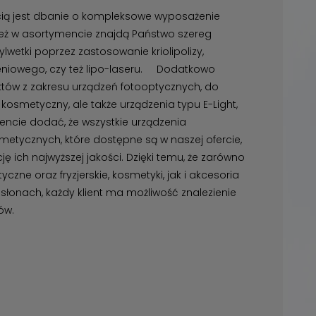
cią jest dbanie o kompleksowe wyposażenie
eż w asortymencie znajdą Państwo szereg
etki poprzez zastosowanie kriolipolizy,
ieniowego, czy też lipo-laseru. Dodatkowo
tów z zakresu urządzeń fotooptycznych, do
 kosmetyczny, ale także urządzenia typu E-Light,
encie dodać, że wszystkie urządzenia
tycznych, które dostępne są w naszej ofercie,
ę ich najwyższej jakości. Dzięki temu, że zarówno
zne oraz fryzjerskie, kosmetyki, jak i akcesoria
łonach, każdy klient ma możliwość znalezienie
ów.