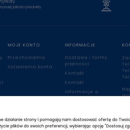
tyfikaty
wyższej jakości produkty
MOJE KONTO
INFORMACJE
KO
y
Przechowalnia
Dostawa i formy
Za
płatności
Tel
Ustawienia konta
Tel
Kontakt
Tel
ci
Kontakt
Na
Informacje o
mi
leasingu
Zn
awne działanie strony i pomagają nam dostosować ofertę do Two
życie plików do swoich preferencji, wybierając opcję "Dostosuj zg