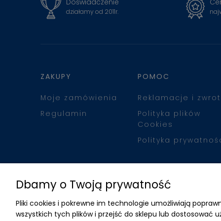
Doświadczenie
Cer
działamy od 2011r.
naj
ZAKUPY
POMOC
Moje zamówienia
Reklamacje i zwrot
Regulamin
Polityka plików
Cookies
Polityka prywatnoś
Dbamy o Twoją prywatność
Pliki cookies i pokrewne im technologie umożliwiają popr
wszystkich tych plików i przejść do sklepu lub dostosować u