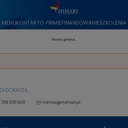
MENU
KONTAKT
O FIRMIE
FINANSOWANIE
SZKOLENIA
Strona główna
 CI DORADZĄ
 739 070 500
mimari@mimari.pl