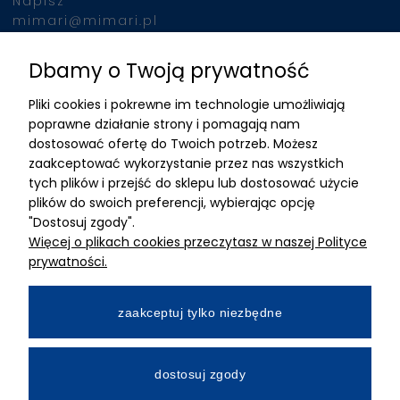
Napisz
mimari@mimari.pl
Dbamy o Twoją prywatność
Znajdziesz nas
Pliki cookies i pokrewne im technologie umożliwiają
ADRES
poprawne działanie strony i pomagają nam
dostosować ofertę do Twoich potrzeb. Możesz
MIMARI sp z o.o.
zaakceptować wykorzystanie przez nas wszystkich
ul. Kurkowa 12
tych plików i przejść do sklepu lub dostosować użycie
50-210 Wrocław
plików do swoich preferencji, wybierając opcję
"Dostosuj zgody".
Dane rejestracyjne
Więcej o plikach cookies przeczytasz w naszej Polityce
NIP:8982325327
prywatności.
KRS: 0001195789
Kapitał zakładowy 100 000,00zl
zaakceptuj tylko niezbędne
Wpłacony w całości
Numer konta bankowego
dostosuj zgody
34 2490 0005 0000 4530 9115 2213